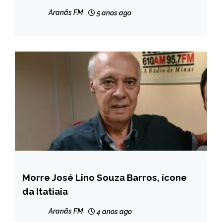
beneficiários
Aranãs FM
5 anos ago
Morre José Lino Souza Barros, ícone
BRASIL
da Itatiaia
MINAS
GERAIS
Aranãs FM
4 anos ago