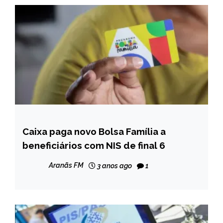
Caixa paga novo Bolsa Família a
BRASIL
beneficiários com NIS de final 6
CAPELINHA
MINAS
Aranãs FM
3 anos ago
1
GERAIS
NOTÍCIAS