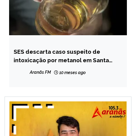
SES descarta caso suspeito de
MINAS
GERAIS
intoxicação por metanol em Santa
Maria do Suaçui
NOTÍCIAS
Aranãs FM
10 meses ago