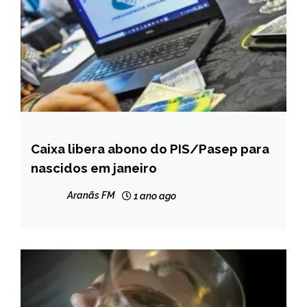
Caixa libera abono do PIS/Pasep para
BRASIL
nascidos em janeiro
NOTÍCIAS
Aranãs FM
1 ano ago