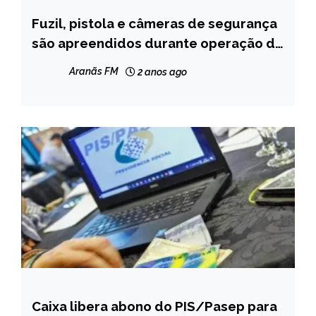
Fuzil, pistola e câmeras de segurança
MINAS
GERAIS
são apreendidos durante operação da
Polícia Civil em Teófilo Otoni
NOTÍCIAS
Aranãs FM
2 anos ago
Caixa libera abono do PIS/Pasep para
BRASIL