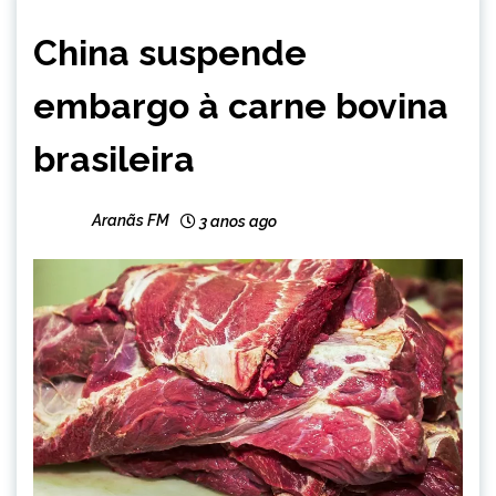
BRASIL
China suspende
NOTÍCIAS
embargo à carne bovina
brasileira
Aranãs FM
3 anos ago