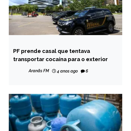
PF prende casal que tentava
BRASIL
transportar cocaína para o exterior
NOTÍCIAS
Aranãs FM
4 anos ago
6