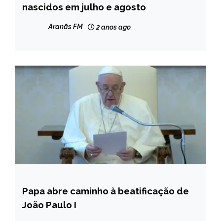
nascidos em julho e agosto
NOTÍCIAS
Aranãs FM
2 anos ago
Papa abre caminho à beatificação de
INTERNACIONAL
João Paulo I
NOTÍCIAS