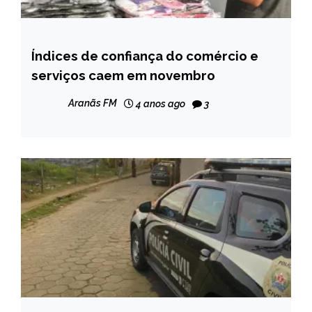
Índices de confiança do comércio e
BRASIL
serviços caem em novembro
NOTÍCIAS
Aranãs FM
4 anos ago
3