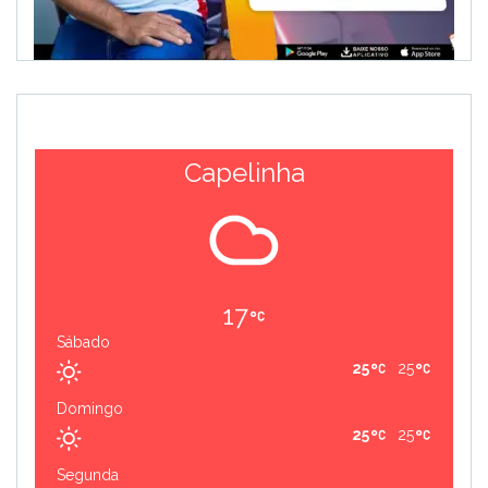
Capelinha
17
Sábado
25
25
Domingo
25
25
Segunda