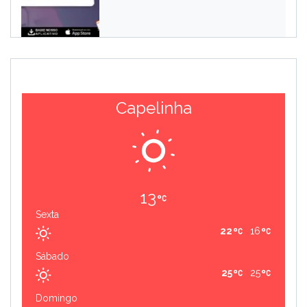
Capelinha
13
Sexta
22
16
Sábado
25
25
Domingo