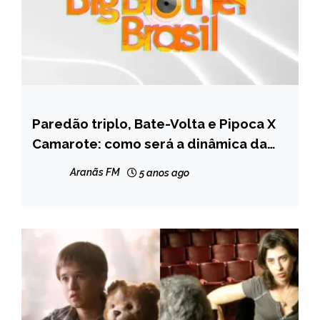
Paredão triplo, Bate-Volta e Pipoca X
ENTRETENIMENTO
Camarote: como será a dinâmica da
primeira semana do BBB
Aranãs FM
5 anos ago