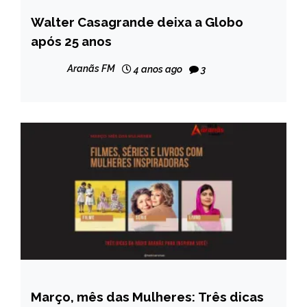
Walter Casagrande deixa a Globo
ENTRETENIMENTO
após 25 anos
Aranãs FM
4 anos ago
3
Março, mês das Mulheres: Três dicas
ENTRETENIMENTO