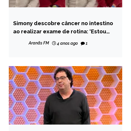
Simony descobre câncer no intestino
ENTRETENIMENTO
ao realizar exame de rotina: ‘Estou
forte e confiante’
Aranãs FM
4 anos ago
1