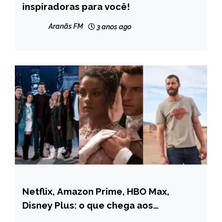
inspiradoras para você!
Aranãs FM
3 anos ago
Netflix, Amazon Prime, HBO Max,
ENTRETENIMENTO
Disney Plus: o que chega aos
streamings em março