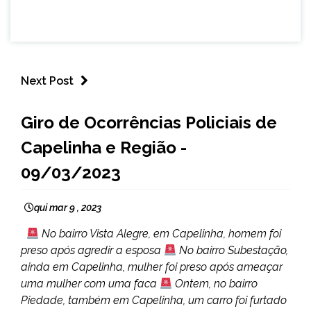
Next Post
CAPELINHA
Giro de Ocorrências Policiais de
MINAS
Capelinha e Região -
GERAIS
NOTÍCIAS
09/03/2023
qui mar 9 , 2023
No bairro Vista Alegre, em Capelinha, homem foi
preso após agredir a esposa
No bairro Subestação,
ainda em Capelinha, mulher foi preso após ameaçar
uma mulher com uma faca
Ontem, no bairro
Piedade, também em Capelinha, um carro foi furtado