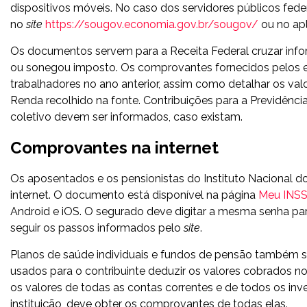
dispositivos móveis. No caso dos servidores públicos fede
no
site
https://sougov.economia.gov.br/sougov/
ou no apl
Os documentos servem para a Receita Federal cruzar infor
ou sonegou imposto. Os comprovantes fornecidos pelos 
trabalhadores no ano anterior, assim como detalhar os val
Renda recolhido na fonte. Contribuições para a Previdên
coletivo devem ser informados, caso existam.
Comprovantes na internet
Os aposentados e os pensionistas do Instituto Nacional 
internet. O documento está disponível na página
Meu INS
Android e iOS. O segurado deve digitar a mesma senha par
seguir os passos informados pelo
site
.
Planos de saúde individuais e fundos de pensão também s
usados para o contribuinte deduzir os valores cobrados 
os valores de todas as contas correntes e de todos os in
instituição, deve obter os comprovantes de todas elas.