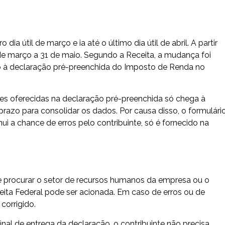
a útil de março e ia até o último dia útil de abril. A partir
de março a 31 de maio. Segundo a Receita, a mudança foi
o à declaração pré-preenchida do Imposto de Renda no
es oferecidas na declaração pré-preenchida só chega à
 prazo para consolidar os dados. Por causa disso, o formulári
 a chance de erros pelo contribuinte, só é fornecido na
e procurar o setor de recursos humanos da empresa ou o
Receita Federal pode ser acionada. Em caso de erros ou de
corrigido.
inal de entrega da declaração, o contribuinte não precisa