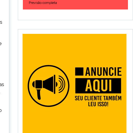
Previsão completa
os
e
as
a
o