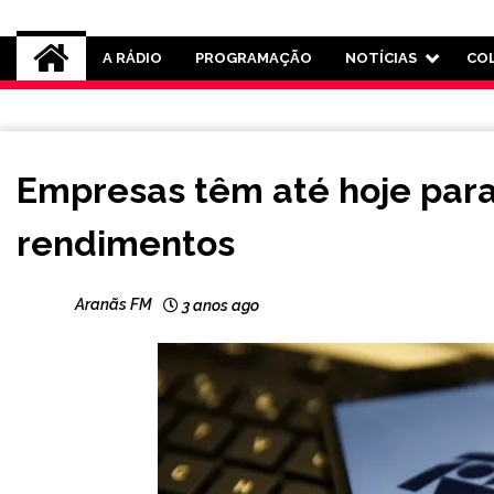
Rádio Aranãs 105.3
A RÁDIO
PROGRAMAÇÃO
NOTÍCIAS
CO
BRASIL
Empresas têm até hoje par
NOTÍCIAS
rendimentos
Aranãs FM
3 anos ago