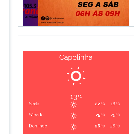
Capelinha
13
Sexta
22
16
Sábado
25
25
Domingo
26
26