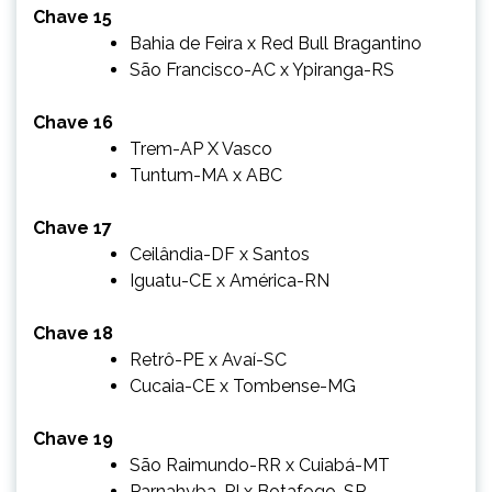
Chave 15
Bahia de Feira x Red Bull Bragantino
São Francisco-AC x Ypiranga-RS
Chave 16
Trem-AP X Vasco
Tuntum-MA x ABC
Chave 17
Ceilândia-DF x Santos
Iguatu-CE x América-RN
Chave 18
Retrô-PE x Avaí-SC
Cucaia-CE x Tombense-MG
Chave 19
São Raimundo-RR x Cuiabá-MT
Parnahyba-PI x Botafogo-SP