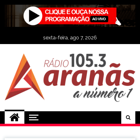
Skip
to
content
sexta-feira, ago 7, 2026
Rádio Aranãs 105.3