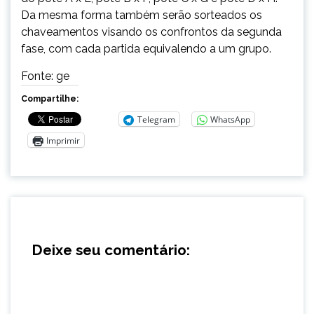
Da mesma forma também serão sorteados os
chaveamentos visando os confrontos da segunda
fase, com cada partida equivalendo a um grupo.
Fonte: ge
Compartilhe:
Telegram
WhatsApp
Imprimir
Deixe seu comentário: