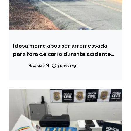
Idosa morre após ser arremessada
CAPELINHA
para fora de carro durante acidente
MINAS
na BR 367, entre Turmalina e Minas
GERAIS
Aranãs FM
3 anos ago
Novas
NOTÍCIAS