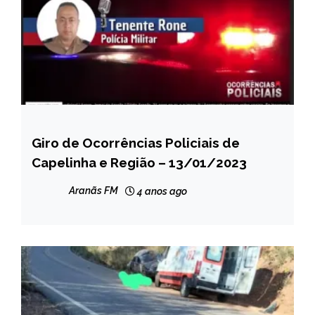
Giro de Ocorrências Policiais de
CAPELINHA
Capelinha e Região – 13/01/2023
Aranãs FM
4 anos ago