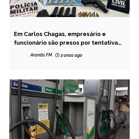
Em Carlos Chagas, empresário e
MINAS
GERAIS
funcionário são presos por tentativa
de homicídio
NOTÍCIAS
Aranãs FM
2 anos ago