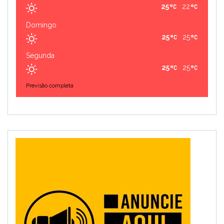
25
22
Domingo
25
25
Segunda
25
25
Previsão completa