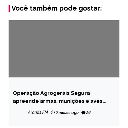
Você também pode gostar:
Operação Agrogerais Segura
MINAS
GERAIS
apreende armas, munições e aves
silvestres em Rio Vermelho
NOTÍCIAS
Aranãs FM
2 meses ago
26