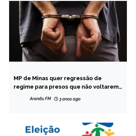
MP de Minas quer regressão de
CAPELINHA
regime para presos que não voltarem
MINAS
de ‘saidinha’
GERAIS
Aranãs FM
3 anos ago
NOTÍCIAS