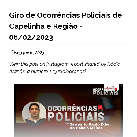
CAPELINHA
Giro de Ocorrências Policiais de
NOTÍCIAS
Capelinha e Região -
06/02/2023
seg fev 6 , 2023
View this post on Instagram A post shared by Rádio
Aranãs, a número 1 (@radioaranas)