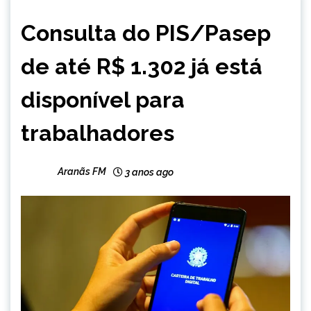
BRASIL
Consulta do PIS/Pasep
NOTÍCIAS
de até R$ 1.302 já está
disponível para
trabalhadores
Aranãs FM
3 anos ago