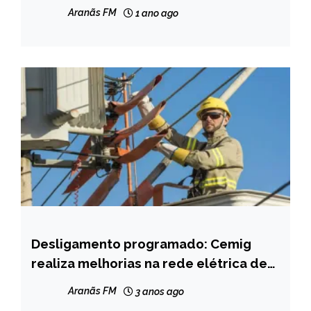
NOTÍCIAS
Aranãs FM
1 ano ago
Desligamento programado: Cemig
CAPELINHA
realiza melhorias na rede elétrica de
NOTÍCIAS
Capelinha
Aranãs FM
3 anos ago