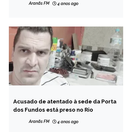
NOTÍCIAS
Aranãs FM
4 anos ago
Acusado de atentado à sede da Porta
BRASIL
dos Fundos está preso no Rio
INTERNACIONAL
NOTÍCIAS
Aranãs FM
4 anos ago