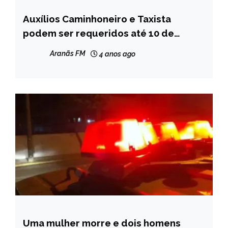
Auxílios Caminhoneiro e Taxista
BRASIL
podem ser requeridos até 10 de
NOTÍCIAS
outubro
Aranãs FM
4 anos ago
Uma mulher morre e dois homens
MINAS