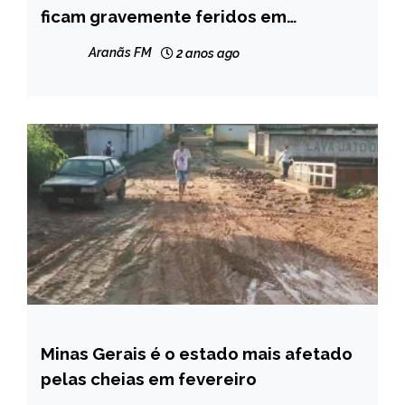
GERAIS
ficam gravemente feridos em
acidente na estrada de Gouveia
NOTÍCIAS
Aranãs FM
2 anos ago
Minas Gerais é o estado mais afetado
MINAS
GERAIS
pelas cheias em fevereiro