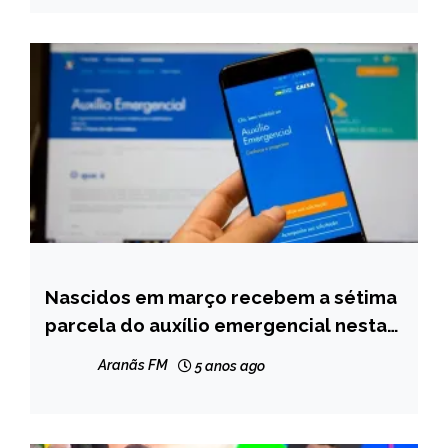
Nascidos em março recebem a sétima
BRASIL
parcela do auxílio emergencial nesta
NOTÍCIAS
sexta
Aranãs FM
5 anos ago