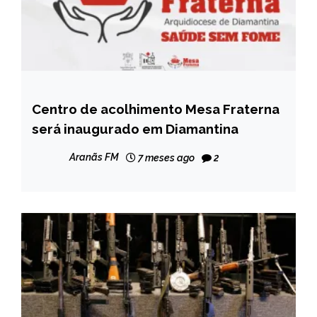
Centro de acolhimento Mesa Fraterna
MINAS
GERAIS
será inaugurado em Diamantina
NOTÍCIAS
Aranãs FM
7 meses ago
2