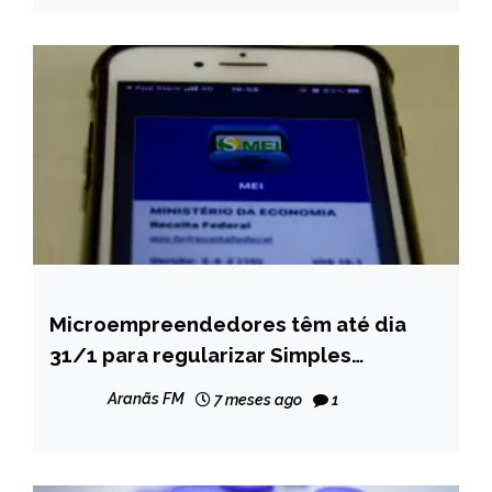
Microempreendedores têm até dia
BRASIL
31/1 para regularizar Simples
NOTÍCIAS
Nacional
Aranãs FM
7 meses ago
1