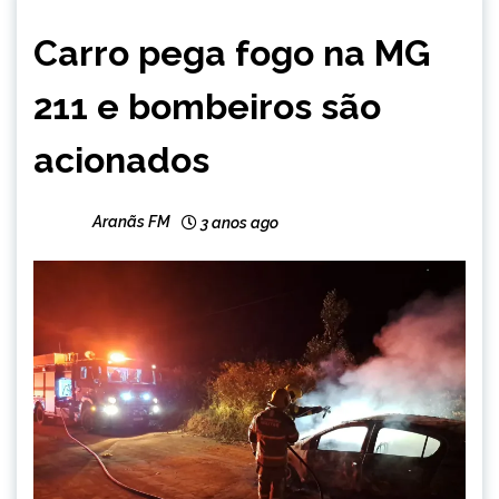
CAPELINHA
Carro pega fogo na MG
NOTÍCIAS
211 e bombeiros são
acionados
Aranãs FM
3 anos ago