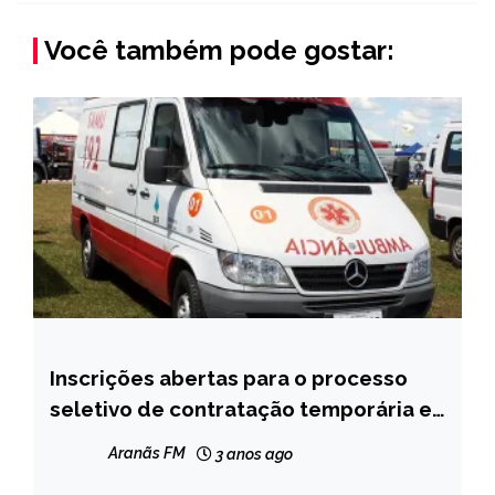
Você também pode gostar:
Inscrições abertas para o processo
CAPELINHA
seletivo de contratação temporária e
MINAS
quadro de reservas do SAMU regional
GERAIS
Aranãs FM
3 anos ago
NOTÍCIAS