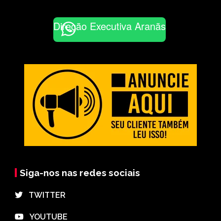
Direção Executiva Aranãs
Siga-nos nas redes sociais
⠀TWITTER
⠀YOUTUBE