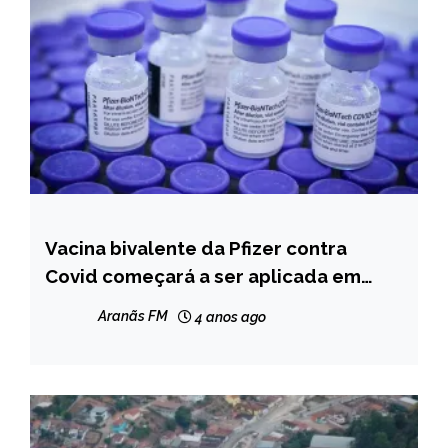
Vacina bivalente da Pfizer contra
BRASIL
Covid começará a ser aplicada em
NOTÍCIAS
fevereiro
Aranãs FM
4 anos ago