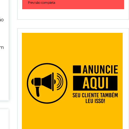
Previsão completa
ão
um