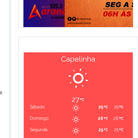
Capelinha
e
27
Sábado
25
25
Domingo
26
26
Segunda
25
25