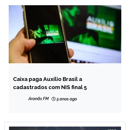
Caixa paga Auxílio Brasil a
BRASIL
cadastrados com NIS final 5
NOTÍCIAS
Aranãs FM
5 anos ago