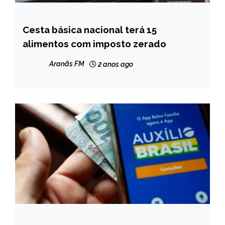
Cesta básica nacional terá 15
BRASIL
alimentos com imposto zerado
NOTÍCIAS
Aranãs FM
2 anos ago