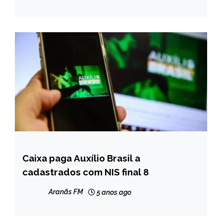
Caixa paga Auxílio Brasil a
BRASIL
cadastrados com NIS final 8
NOTÍCIAS
Aranãs FM
5 anos ago