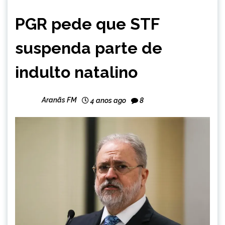
BRASIL
PGR pede que STF
NOTÍCIAS
suspenda parte de
indulto natalino
Aranãs FM
4 anos ago
8