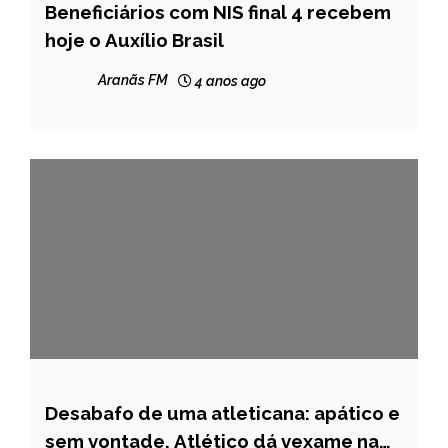
Beneficiários com NIS final 4 recebem
BRASIL
hoje o Auxílio Brasil
CAPELINHA
NOTÍCIAS
Aranãs FM
4 anos ago
Desabafo de uma atleticana: apático e
ESPORTES
sem vontade, Atlético dá vexame na
NOTÍCIAS