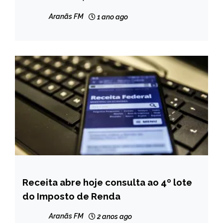
Vila Belmiro
Aranãs FM
1 ano ago
Receita abre hoje consulta ao 4º lote
BRASIL
do Imposto de Renda
NOTÍCIAS
Aranãs FM
2 anos ago