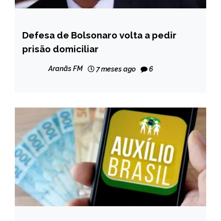
Defesa de Bolsonaro volta a pedir
BRASIL
prisão domiciliar
NOTÍCIAS
Aranãs FM
7 meses ago
6