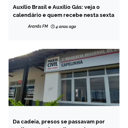
Auxílio Brasil e Auxílio Gás: veja o
BRASIL
calendário e quem recebe nesta sexta
NOTÍCIAS
Aranãs FM
4 anos ago
Da cadeia, presos se passavam por
CAPELINHA