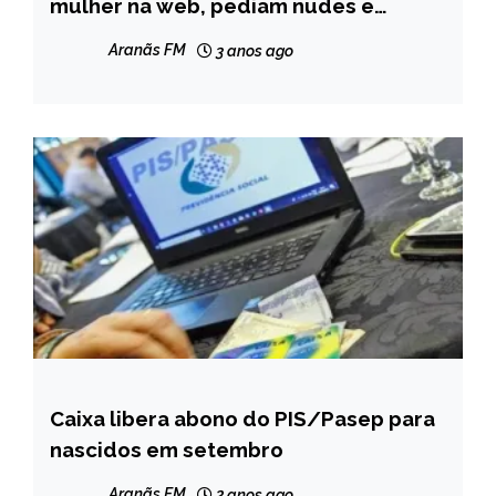
mulher na web, pediam nudes e
NOTÍCIAS
depois cobravam para não divulgá-los,
Aranãs FM
3 anos ago
diz polícia
Caixa libera abono do PIS/Pasep para
BRASIL
nascidos em setembro
NOTÍCIAS
Aranãs FM
2 anos ago