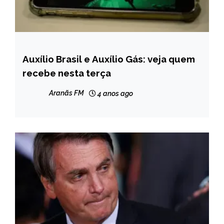
Auxílio Brasil e Auxílio Gás: veja quem
BRASIL
recebe nesta terça
NOTÍCIAS
Aranãs FM
4 anos ago