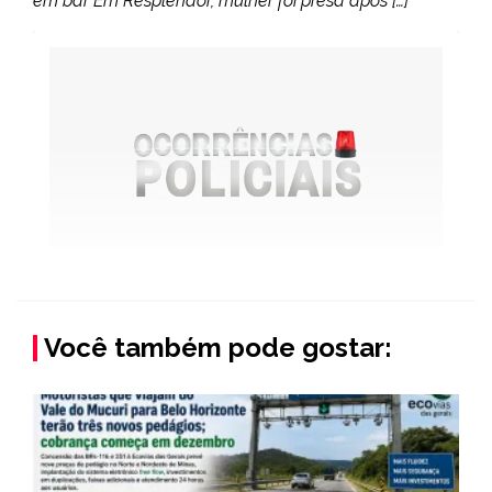
em bar Em Resplendor, mulher foi presa após […]
Você também pode gostar: