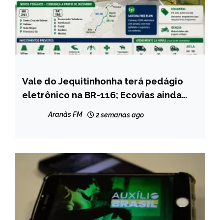
Vale do Jequitinhonha terá pedágio
MINAS
GERAIS
eletrônico na BR-116; Ecovias ainda
não definiu data de cobrança
NOTÍCIAS
Aranãs FM
2 semanas ago