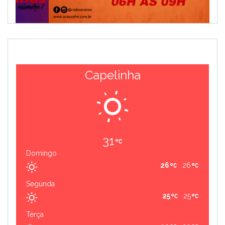
Capelinha
31
Domingo
26
26
Segunda
25
25
Terça