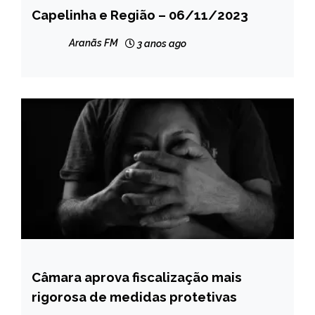
Capelinha e Região – 06/11/2023
MINAS
GERAIS
Aranãs FM
3 anos ago
NOTÍCIAS
Câmara aprova fiscalização mais
BRASIL
rigorosa de medidas protetivas
NOTÍCIAS