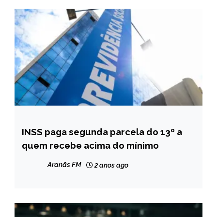
INSS paga segunda parcela do 13º a
BRASIL
quem recebe acima do mínimo
NOTÍCIAS
Aranãs FM
2 anos ago