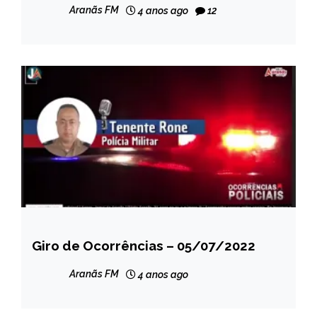
Aranãs FM
4 anos ago
12
Giro de Ocorrências – 05/07/2022
CAPELINHA
NOTÍCIAS
Aranãs FM
4 anos ago