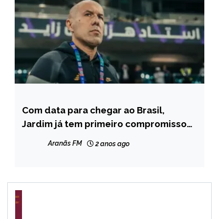
Com data para chegar ao Brasil,
ESPORTES
Jardim já tem primeiro compromisso
NOTÍCIAS
pelo Cruzeiro
Aranãs FM
2 anos ago