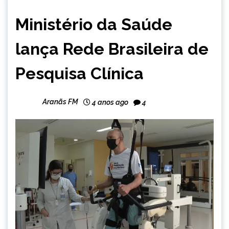
BRASIL
Ministério da Saúde
NOTÍCIAS
lança Rede Brasileira de
Pesquisa Clínica
Aranãs FM
4 anos ago
4