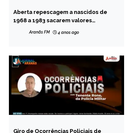
Aberta repescagem a nascidos de
BRASIL
1968 a 1983 sacarem valores
NOTÍCIAS
esquecidos
Aranãs FM
4 anos ago
Giro de Ocorrências Policiais de
CAPELINHA