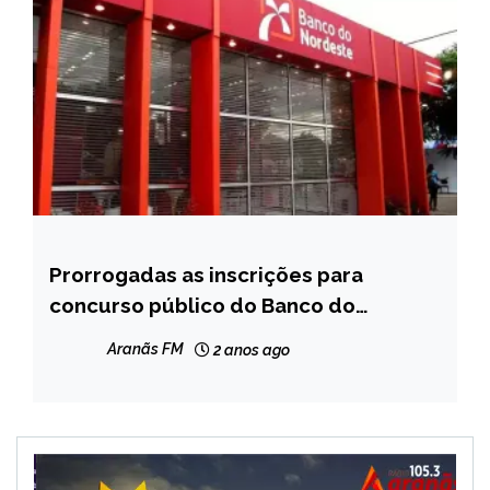
Prorrogadas as inscrições para
CAPELINHA
concurso público do Banco do
MINAS
Nordeste
GERAIS
Aranãs FM
2 anos ago
NOTÍCIAS