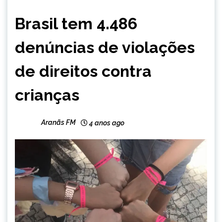
BRASIL
Brasil tem 4.486
NOTÍCIAS
denúncias de violações
de direitos contra
crianças
Aranãs FM
4 anos ago