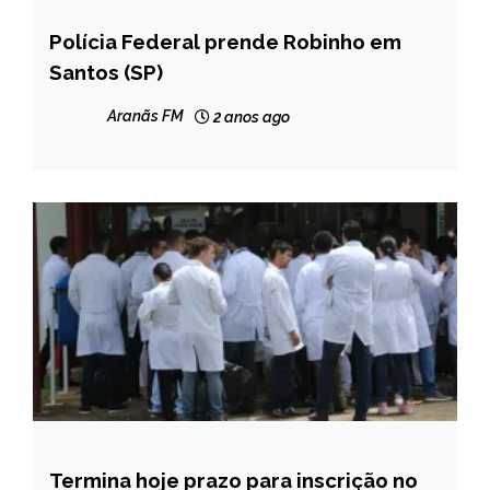
Polícia Federal prende Robinho em
BRASIL
Santos (SP)
NOTÍCIAS
Aranãs FM
2 anos ago
Termina hoje prazo para inscrição no
BRASIL