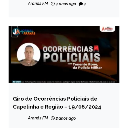
Aranãs FM
4 anos ago
4
Giro de Ocorrências Policiais de
CAPELINHA
Capelinha e Região – 19/06/2024
MINAS
GERAIS
Aranãs FM
2 anos ago
NOTÍCIAS