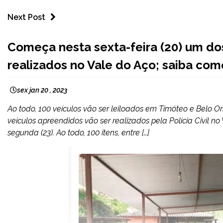
Next Post
CAPELINHA
Começa nesta sexta-feira (20) um dos 
MINAS
realizados no Vale do Aço; saiba com
GERAIS
NOTÍCIAS
sex jan 20 , 2023
Ao todo, 100 veículos vão ser leiloados em Timóteo e Belo Orie
veículos apreendidos vão ser realizados pela Polícia Civil n
segunda (23). Ao todo, 100 itens, entre […]