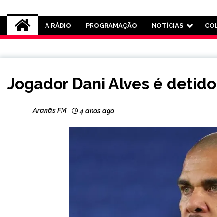
Rádio Aranãs 105.3
A RÁDIO
PROGRAMAÇÃO
NOTÍCIAS
CO
INTERNACIONAL
Jogador Dani Alves é detid
NOTÍCIAS
Aranãs FM
4 anos ago