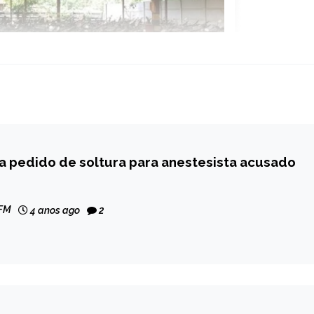
a pedido de soltura para anestesista acusado
 FM
4 anos ago
2