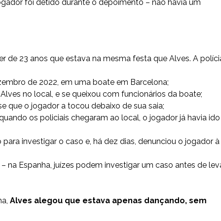
jogador foi detido durante o depoimento
– não havia um
er de 23 anos que estava na mesma festa que Alves. A políci
ezembro de 2022, em uma boate em Barcelona;
Alves no local, e se queixou com funcionários da boate;
se que o jogador a tocou debaixo de sua saia;
uando os policiais chegaram ao local, o jogador já havia ido
 para investigar o caso e, há dez dias, denunciou o jogador à
a – na Espanha, juízes podem investigar um caso antes de lev
ha,
Alves alegou que estava apenas dançando, sem