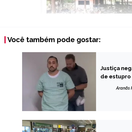
Você também pode gostar:
Justiça neg
BRASIL
de estupro
NOTÍCIAS
Aranãs