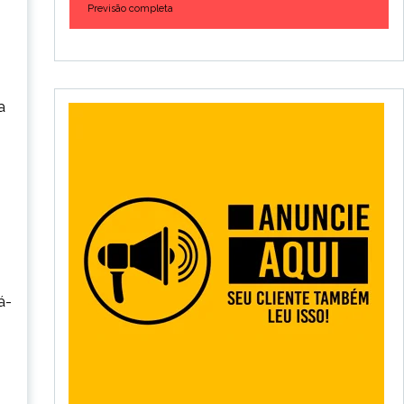
Previsão completa
a
á-