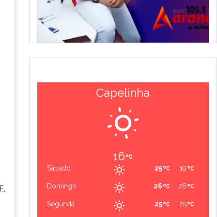
Capelinha
16
Sábado
25
19
Domingo
26
26
E,
Segunda
25
25