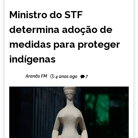
BRASIL
Ministro do STF
NOTÍCIAS
determina adoção de
medidas para proteger
indígenas
Aranãs FM
4 anos ago
7