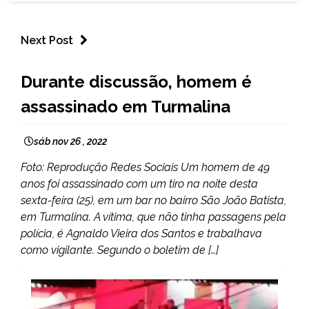
Next Post
CAPELINHA
Durante discussão, homem é
MINAS
assassinado em Turmalina
GERAIS
NOTÍCIAS
sáb nov 26 , 2022
Foto: Reprodução Redes Sociais Um homem de 49
anos foi assassinado com um tiro na noite desta
sexta-feira (25), em um bar no bairro São João Batista,
em Turmalina. A vítima, que não tinha passagens pela
polícia, é Agnaldo Vieira dos Santos e trabalhava
como vigilante. Segundo o boletim de […]