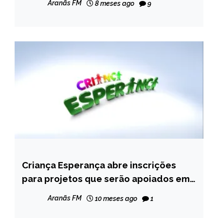
Aranãs FM
8 meses ago
9
Criança Esperança abre inscrições
BRASIL
para projetos que serão apoiados em
NOTÍCIAS
2026
Aranãs FM
10 meses ago
1