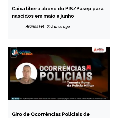
Caixa libera abono do PIS/Pasep para
BRASIL
nascidos em maio e junho
NOTÍCIAS
Aranãs FM
2 anos ago
Giro de Ocorrências Policiais de
CAPELINHA