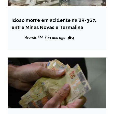
Idoso morre em acidente na BR-367,
NOTÍCIAS
entre Minas Novas e Turmalina
Aranãs FM
1 ano ago
4