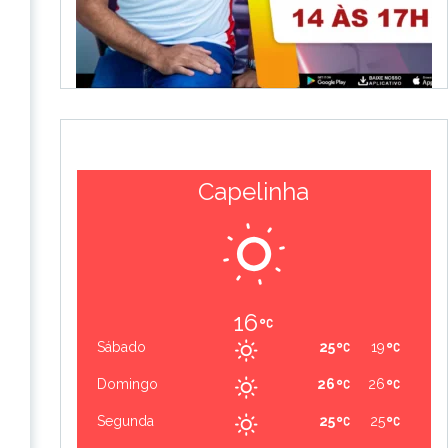
Capelinha
16
Sábado
25
19
Domingo
26
26
Segunda
25
25