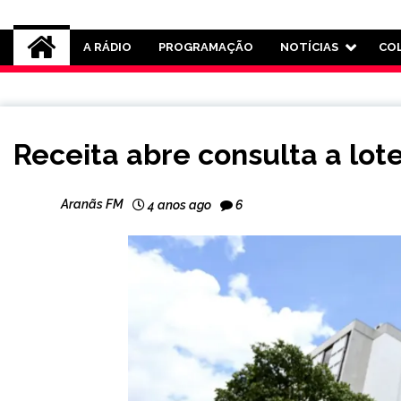
Rádio Aranãs 105.3
A RÁDIO
PROGRAMAÇÃO
NOTÍCIAS
CO
BRASIL
Receita abre consulta a lote
NOTÍCIAS
Aranãs FM
4 anos ago
6