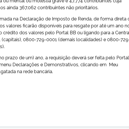
a ou mental ou moléstia grave e 47.774 contribuintes cuja
 ainda 367.062 contribuintes não prioritários.
ormada na Declaração de Imposto de Renda, de forma direta 
 os valores ficarão disponíveis para resgate por até um ano n
 crédito dos valores pelo Portal BB ou ligando para a Centra
(capitais), 0800-729-0001 (demais localidades) e 0800-729
s).
no prazo de um) ano, a requisição deverá ser feita pelo Portal
 menu Declarações e Demonstrativos, clicando em Meu
sgatada na rede bancária.