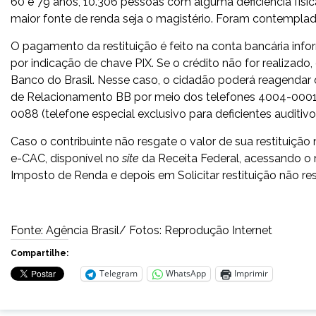
60 e 79 anos, 10.306 pessoas com alguma deficiência físic
maior fonte de renda seja o magistério. Foram contemplados
O pagamento da restituição é feito na conta bancária inf
por indicação de chave PIX. Se o crédito não for realizado,
Banco do Brasil. Nesse caso, o cidadão poderá reagendar o
de Relacionamento BB por meio dos telefones 4004-0001 
0088 (telefone especial exclusivo para deficientes auditivo
Caso o contribuinte não resgate o valor de sua restituição 
e-CAC, disponível no
site
da Receita Federal, acessando o
Imposto de Renda e depois em Solicitar restituição não re
Fonte: Agência Brasil/ Fotos: Reprodução Internet
Compartilhe:
Telegram
WhatsApp
Imprimir