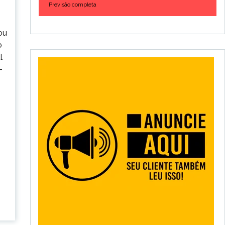
Previsão completa
ou
o
l
-