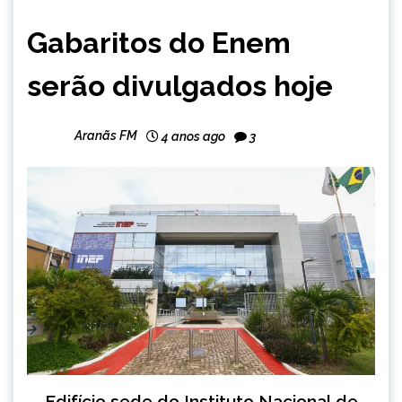
BRASIL
Gabaritos do Enem
NOTÍCIAS
serão divulgados hoje
Aranãs FM
4 anos ago
3
Edifício sede do Instituto Nacional de