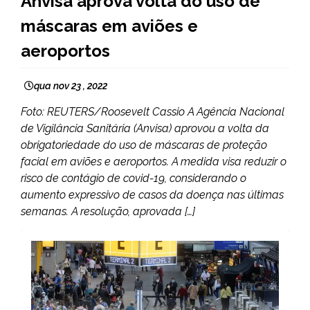
Anvisa aprova volta do uso de
NOTÍCIAS
máscaras em aviões e
aeroportos
qua nov 23 , 2022
Foto: REUTERS/Roosevelt Cassio A Agência Nacional
de Vigilância Sanitária (Anvisa) aprovou a volta da
obrigatoriedade do uso de máscaras de proteção
facial em aviões e aeroportos. A medida visa reduzir o
risco de contágio de covid-19, considerando o
aumento expressivo de casos da doença nas últimas
semanas. A resolução, aprovada […]