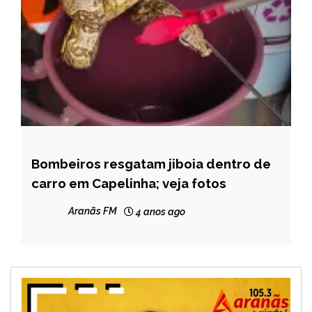
Bombeiros resgatam jiboia dentro de
CAPELINHA
carro em Capelinha; veja fotos
NOTÍCIAS
Aranãs FM
4 anos ago