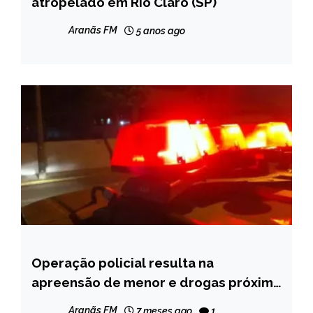
atropelado em Rio Claro (SP)
NOTÍCIAS
Aranãs FM
5 anos ago
Operação policial resulta na
MINAS
GERAIS
apreensão de menor e drogas próximo
a escola em Itamarandiba
NOTÍCIAS
Aranãs FM
7 meses ago
1