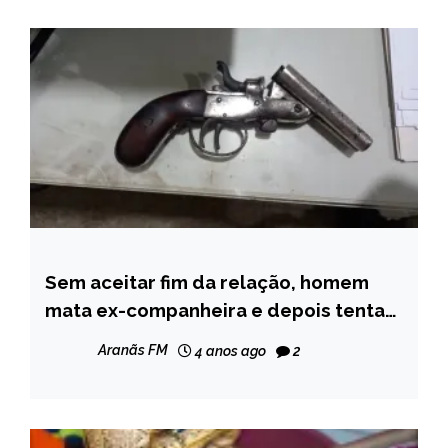
Sem aceitar fim da relação, homem
CAPELINHA
mata ex-companheira e depois tenta
MINAS
suicídio em Setubinha.
GERAIS
Aranãs FM
4 anos ago
2
NOTÍCIAS