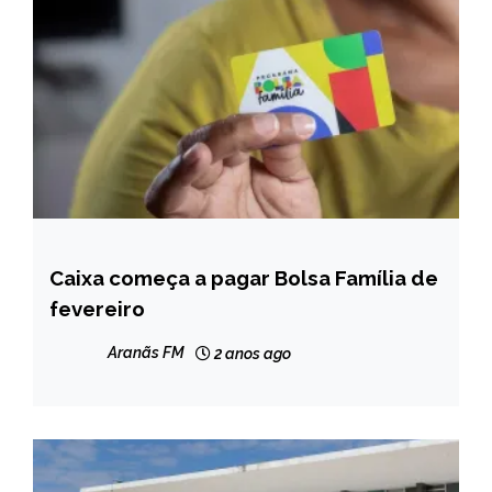
Caixa começa a pagar Bolsa Família de
BRASIL
fevereiro
NOTÍCIAS
Aranãs FM
2 anos ago