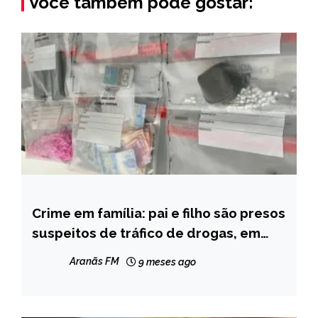
Você também pode gostar:
Crime em família: pai e filho são presos
CAPELINHA
suspeitos de tráfico de drogas, em
NOTÍCIAS
Capelinha
Aranãs FM
9 meses ago