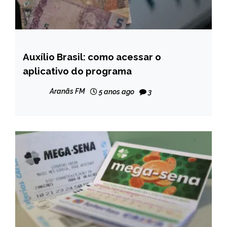
Auxílio Brasil: como acessar o
BRASIL
aplicativo do programa
NOTÍCIAS
Aranãs FM
5 anos ago
3