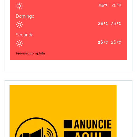
25
25
Domingo
26
26
Segunda
26
26
Previsão completa