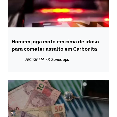
Homem joga moto em cima de idoso
MINAS
GERAIS
para cometer assalto em Carbonita
NOTÍCIAS
Aranãs FM
2 anos ago