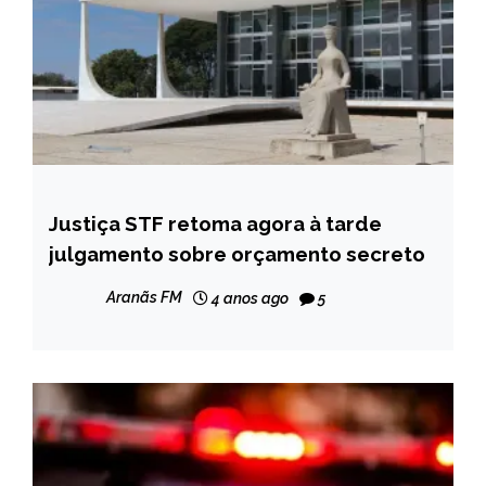
Justiça STF retoma agora à tarde
BRASIL
julgamento sobre orçamento secreto
NOTÍCIAS
Aranãs FM
4 anos ago
5