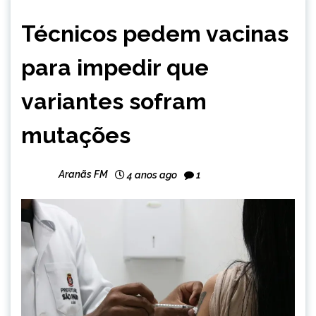
BRASIL
Técnicos pedem vacinas
NOTÍCIAS
para impedir que
variantes sofram
mutações
Aranãs FM
4 anos ago
1