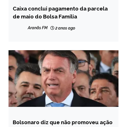
Caixa conclui pagamento da parcela
BRASIL
de maio do Bolsa Família
NOTÍCIAS
Aranãs FM
2 anos ago
Bolsonaro diz que não promoveu ação
BRASIL