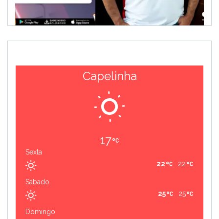
Capelinha
17
Sexta
22
22
Sábado
25
25
Domingo