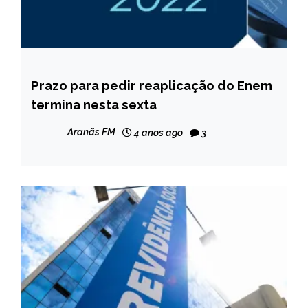
Prazo para pedir reaplicação do Enem
BRASIL
termina nesta sexta
NOTÍCIAS
Aranãs FM
4 anos ago
3