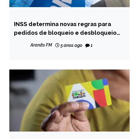
INSS determina novas regras para
BRASIL
pedidos de bloqueio e desbloqueio
NOTÍCIAS
do empréstimo consignado
Aranãs FM
5 anos ago
1