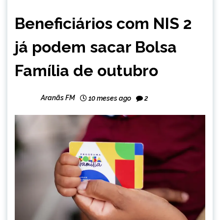
BRASIL
Beneficiários com NIS 2
NOTÍCIAS
já podem sacar Bolsa
Família de outubro
Aranãs FM
10 meses ago
2