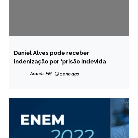
Daniel Alves pode receber
BRASIL
indenização por ‘prisão indevida
NOTÍCIAS
Aranãs FM
1 ano ago