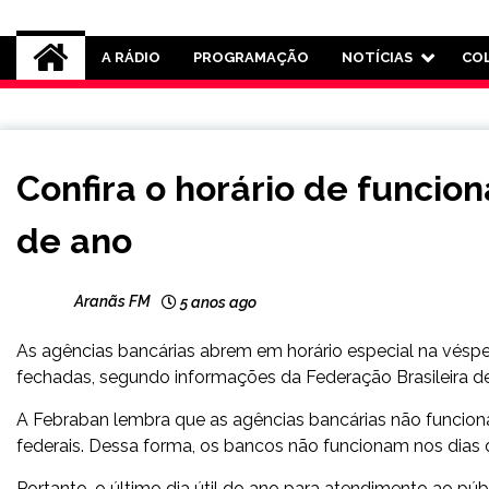
Rádio Aranãs 105.3
A RÁDIO
PROGRAMAÇÃO
NOTÍCIAS
CO
BRASIL
Confira o horário de funci
NOTÍCIAS
de ano
Aranãs FM
5 anos ago
As agências bancárias abrem em horário especial na véspera
fechadas, segundo informações da Federação Brasileira d
A Febraban lembra que as agências bancárias não funcionam
federais. Dessa forma, os bancos não funcionam nos dias 
Portanto, o último dia útil do ano para atendimento ao pú