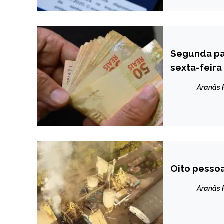
Segunda par
BRASIL
sexta-feira
NOTÍCIAS
Aranãs
Oito pesso
BRASIL
NOTÍCIAS
Aranãs