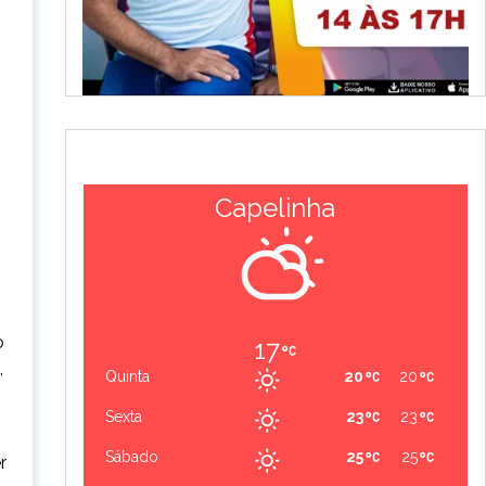
Capelinha
o
17
,
Quinta
20
20
Sexta
23
23
Sábado
25
25
r