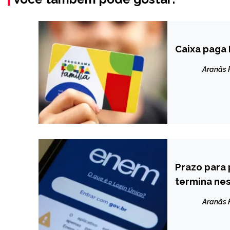
Caixa paga 
BRASIL
NOTÍCIAS
Aranãs
Prazo para
BRASIL
termina nes
NOTÍCIAS
Aranãs