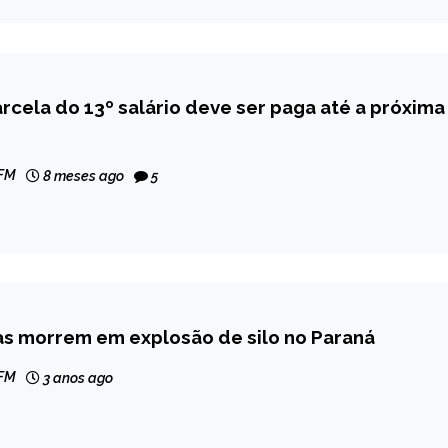
cela do 13º salário deve ser paga até a próxima
 FM
8 meses ago
5
as morrem em explosão de silo no Paraná
 FM
3 anos ago