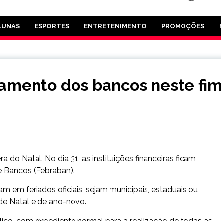
LUNAS
ESPORTES
ENTRETENIMENTO
PROMOÇÕES
onamento dos bancos neste fi
 do Natal. No dia 31, as instituições financeiras ficam
e Bancos (Febraban).
 em feriados oficiais, sejam municipais, estaduais ou
de Natal e de ano-novo.
blico, com expediente normal para a realização de todas as