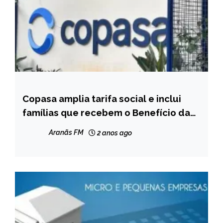
Copasa amplia tarifa social e inclui
MINAS
GERAIS
famílias que recebem o Benefício da
Prestação Continuada
NOTÍCIAS
Aranãs FM
2 anos ago