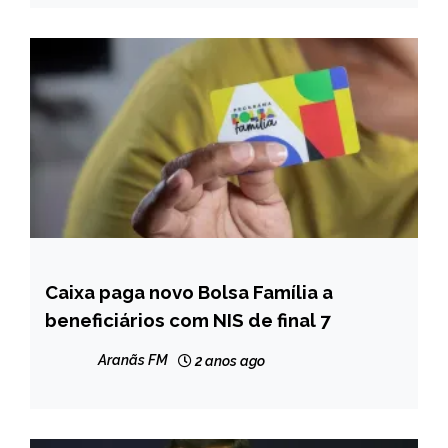
Caixa paga novo Bolsa Família a
BRASIL
beneficiários com NIS de final 7
NOTÍCIAS
Aranãs FM
2 anos ago