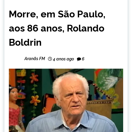
BRASIL
Morre, em São Paulo,
NOTÍCIAS
aos 86 anos, Rolando
Boldrin
Aranãs FM
4 anos ago
6