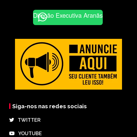
Direção Executiva Aranãs
Siga-nos nas redes sociais
⠀TWITTER
⠀YOUTUBE