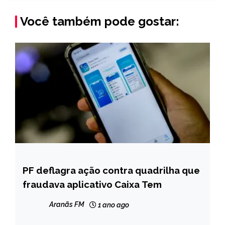
Você também pode gostar:
PF deflagra ação contra quadrilha que
BRASIL
fraudava aplicativo Caixa Tem
NOTÍCIAS
Aranãs FM
1 ano ago