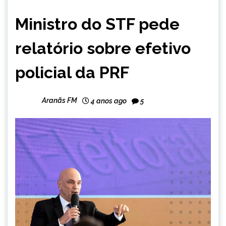
BRASIL
Ministro do STF pede
NOTÍCIAS
relatório sobre efetivo
policial da PRF
Aranãs FM
4 anos ago
5