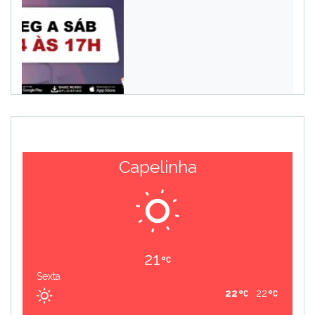
Capelinha
21
Sexta
22
22