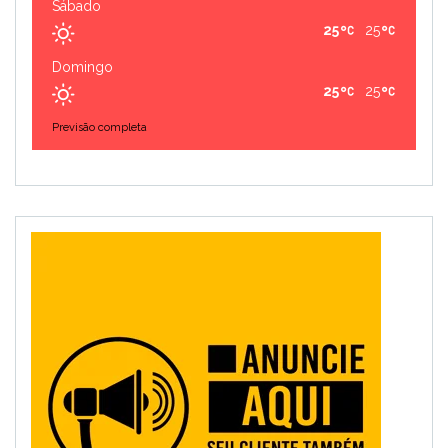
Sábado
25
25
Domingo
25
25
Previsão completa