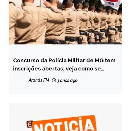
Concurso da Polícia Militar de MG tem
CAPELINHA
inscrições abertas; veja como se
MINAS
candidatar
GERAIS
Aranãs FM
3 anos ago
NOTÍCIAS