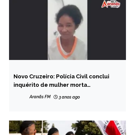
Novo Cruzeiro: Polícia Civil conclui
CAPELINHA
inquérito de mulher morta
MINAS
carbonizada pelo companheiro
GERAIS
Aranãs FM
3 anos ago
NOTÍCIAS