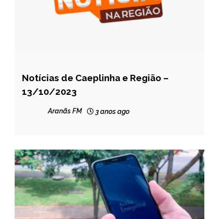
Notícias de Caeplinha e Região –
CAPELINHA
13/10/2023
MINAS
GERAIS
Aranãs FM
3 anos ago
NOTÍCIAS