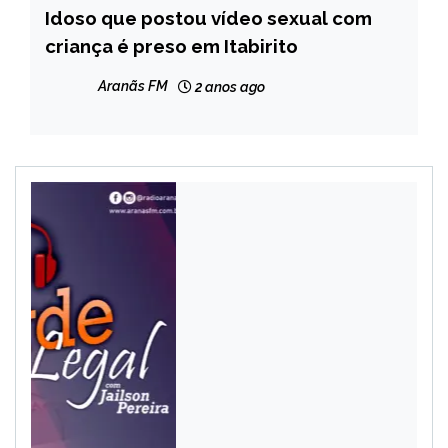
Idoso que postou vídeo sexual com
MINAS
GERAIS
criança é preso em Itabirito
NOTÍCIAS
Aranãs FM
2 anos ago