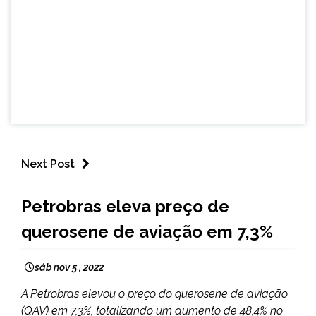
Next Post
BRASIL
Petrobras eleva preço de
NOTÍCIAS
querosene de aviação em 7,3%
sáb nov 5 , 2022
A Petrobras elevou o preço do querosene de aviação
(QAV) em 7,3%, totalizando um aumento de 48,4% no