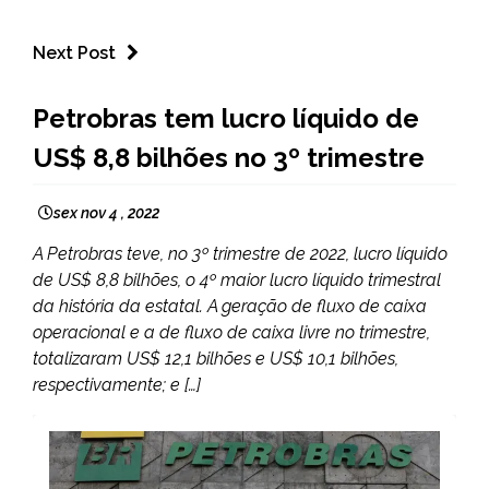
Next Post
BRASIL
Petrobras tem lucro líquido de
NOTÍCIAS
US$ 8,8 bilhões no 3º trimestre
sex nov 4 , 2022
A Petrobras teve, no 3º trimestre de 2022, lucro líquido
de US$ 8,8 bilhões, o 4º maior lucro líquido trimestral
da história da estatal. A geração de fluxo de caixa
operacional e a de fluxo de caixa livre no trimestre,
totalizaram US$ 12,1 bilhões e US$ 10,1 bilhões,
respectivamente; e […]