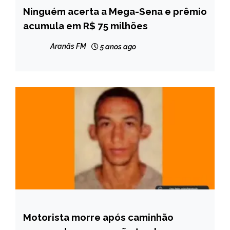
Ninguém acerta a Mega-Sena e prêmio
BRASIL
acumula em R$ 75 milhões
NOTÍCIAS
Aranãs FM
5 anos ago
Motorista morre após caminhão
MINAS
GERAIS