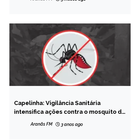
Itamarandiba
Capelinha: Vigilância Sanitária
CAPELINHA
intensifica ações contra o mosquito da
NOTÍCIAS
Dengue
Aranãs FM
3 anos ago