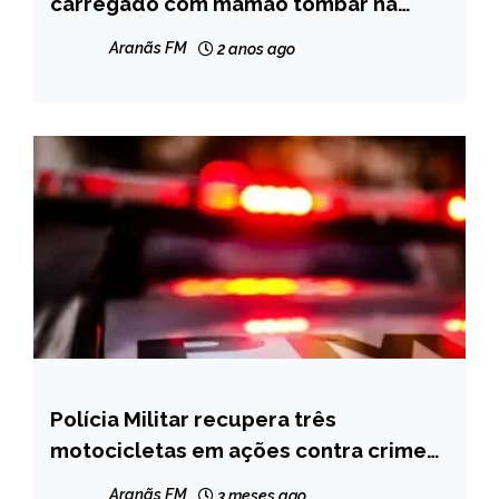
carregado com mamão tombar na
MGC-418 em Teófilo Otoni
NOTÍCIAS
Aranãs FM
2 anos ago
Polícia Militar recupera três
MINAS
GERAIS
motocicletas em ações contra crimes
patrimoniais em Carbonita e
NOTÍCIAS
Aranãs FM
3 meses ago