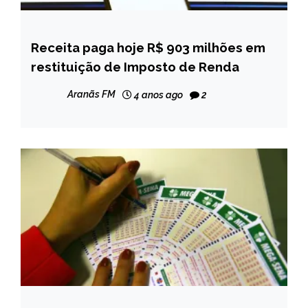
Receita paga hoje R$ 903 milhões em
BRASIL
restituição de Imposto de Renda
NOTÍCIAS
Aranãs FM
4 anos ago
2