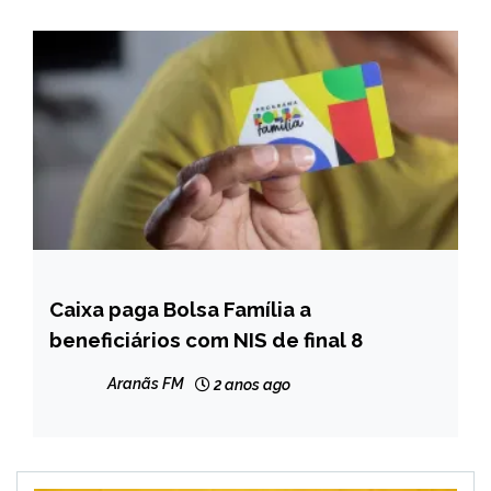
Caixa paga Bolsa Família a
BRASIL
beneficiários com NIS de final 8
NOTÍCIAS
Aranãs FM
2 anos ago