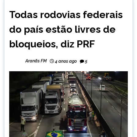
BRASIL
Todas rodovias federais
NOTÍCIAS
do país estão livres de
bloqueios, diz PRF
Aranãs FM
4 anos ago
5