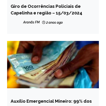
Giro de Ocorrências Policiais de
CAPELINHA
Capelinha e região – 15/03/2024
MINAS
GERAIS
Aranãs FM
2 anos ago
NOTÍCIAS
Auxílio Emergencial Mineiro: 99% dos
MINAS