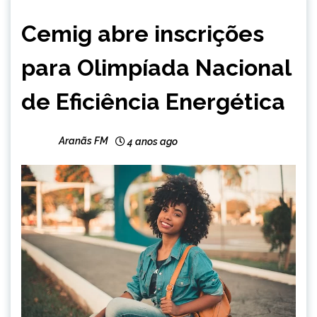
CAPELINHA
Cemig abre inscrições
MINAS
GERAIS
para Olimpíada Nacional
NOTÍCIAS
de Eficiência Energética
Aranãs FM
4 anos ago