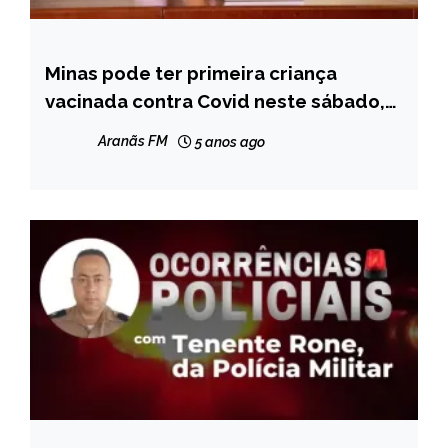
Minas pode ter primeira criança
MINAS
GERAIS
vacinada contra Covid neste sábado,
diz secretário de Saúde
NOTÍCIAS
Aranãs FM
5 anos ago