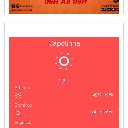
Capelinha
17
Sábado
25
19
Domingo
26
26
Segunda