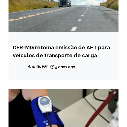
DER-MG retoma emissão de AET para
MINAS
GERAIS
veículos de transporte de carga
NOTÍCIAS
Aranãs FM
5 anos ago