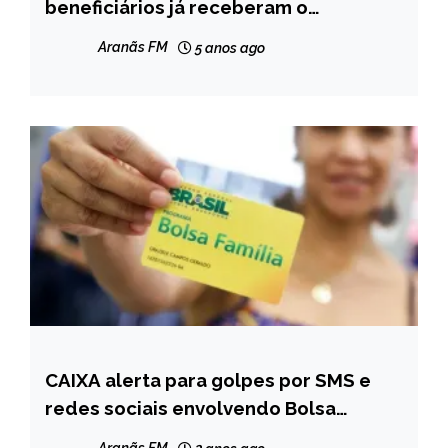
GERAIS
beneficiários já receberam o
pagamento
NOTÍCIAS
Aranãs FM
5 anos ago
CAIXA alerta para golpes por SMS e
BRASIL
redes sociais envolvendo Bolsa
NOTÍCIAS
Família