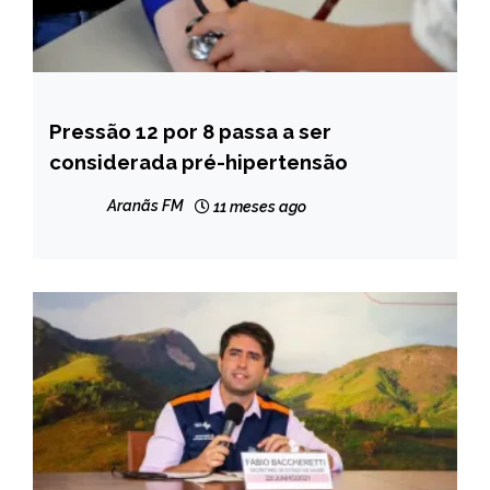
Pressão 12 por 8 passa a ser
BRASIL
considerada pré-hipertensão
NOTÍCIAS
Aranãs FM
11 meses ago