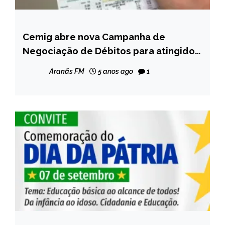
Cemig abre nova Campanha de
MINAS
GERAIS
Negociação de Débitos para atingidos
por chuvas em MG
NOTÍCIAS
Aranãs FM
5 anos ago
1