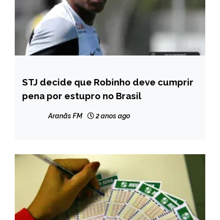
STJ decide que Robinho deve cumprir
BRASIL
pena por estupro no Brasil
INTERNACIONAL
NOTÍCIAS
Aranãs FM
2 anos ago