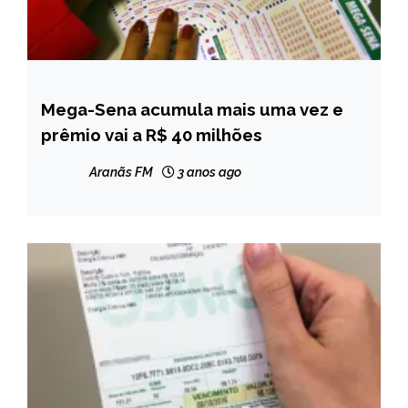
Mega-Sena acumula mais uma vez e
BRASIL
prêmio vai a R$ 40 milhões
NOTÍCIAS
Aranãs FM
3 anos ago