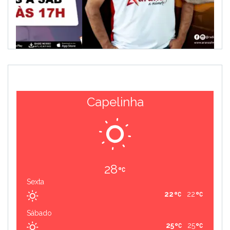
Capelinha
28
Sexta
22
22
Sábado
25
25