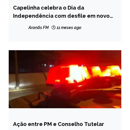
Capelinha celebra o Dia da
CAPELINHA
Independência com desfile em novo
local
Aranãs FM
11 meses ago
Ação entre PM e Conselho Tutelar
MINAS