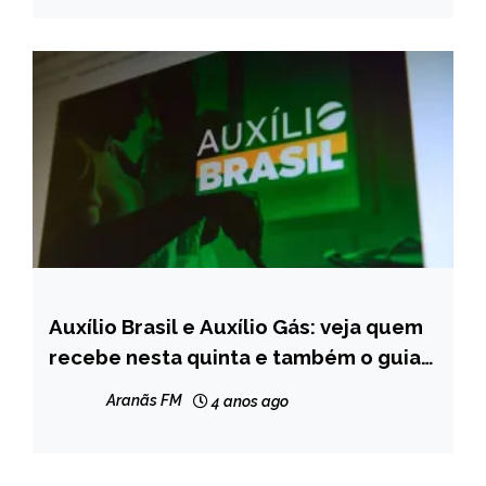
Auxílio Brasil e Auxílio Gás: veja quem
BRASIL
recebe nesta quinta e também o guia
NOTÍCIAS
de como pedir o benefício
Aranãs FM
4 anos ago