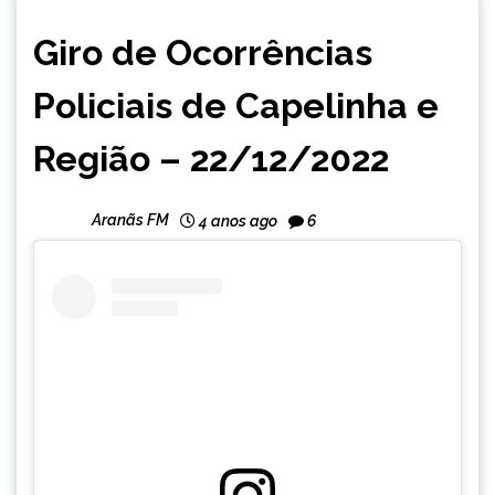
CAPELINHA
Giro de Ocorrências
NOTÍCIAS
Policiais de Capelinha e
Região – 22/12/2022
Aranãs FM
4 anos ago
6