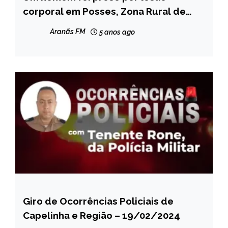
corporal em Posses, Zona Rural de
MINAS
Leme do Prado
GERAIS
Aranãs FM
5 anos ago
NOTÍCIAS
Giro de Ocorrências Policiais de
CAPELINHA
Capelinha e Região – 19/02/2024
MINAS