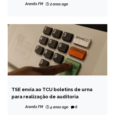
GERAIS
Aranãs FM
2 anos ago
NOTÍCIAS
TSE envia ao TCU boletins de urna
BRASIL
para realização de auditoria
NOTÍCIAS
Aranãs FM
4 anos ago
6