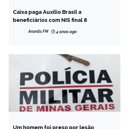
Caixa paga Auxílio Brasil a
BRASIL
beneficiários com NIS final 8
NOTÍCIAS
Aranãs FM
4 anos ago
Um homem foi preso por lesão
CAPELINHA