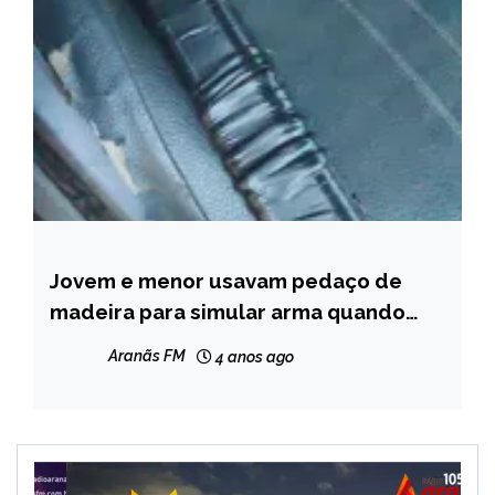
Jovem e menor usavam pedaço de
CAPELINHA
madeira para simular arma quando
NOTÍCIAS
foram abordados por policial em
Aranãs FM
4 anos ago
Capelinha