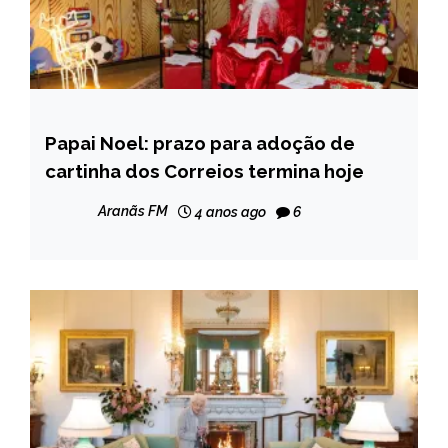
Papai Noel: prazo para adoção de
BRASIL
cartinha dos Correios termina hoje
NOTÍCIAS
Aranãs FM
4 anos ago
6