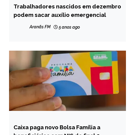
Trabalhadores nascidos em dezembro
BRASIL
podem sacar auxílio emergencial
NOTÍCIAS
Aranãs FM
5 anos ago
Caixa paga novo Bolsa Família a
BRASIL