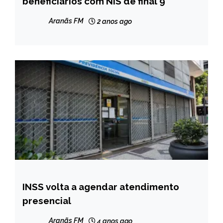
beneficiários com NIS de final 9
NOTÍCIAS
Aranãs FM
2 anos ago
INSS volta a agendar atendimento
BRASIL
presencial
NOTÍCIAS
Aranãs FM
4 anos ago