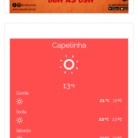
Capelinha
13
Quinta
21
21
Sexta
22
22
Sábado