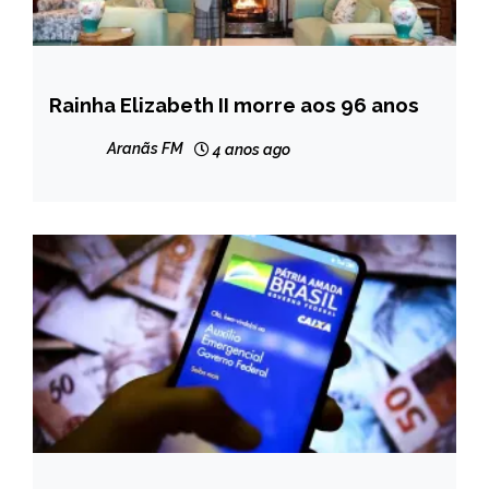
Rainha Elizabeth II morre aos 96 anos
INTERNACIONAL
NOTÍCIAS
Aranãs FM
4 anos ago