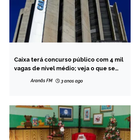
Caixa terá concurso público com 4 mil
BRASIL
vagas de nível médio; veja o que se
NOTÍCIAS
sabe até agora
Aranãs FM
3 anos ago