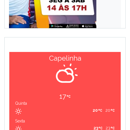
Capelinha
17
Quinta
20
20
Sexta
23
23