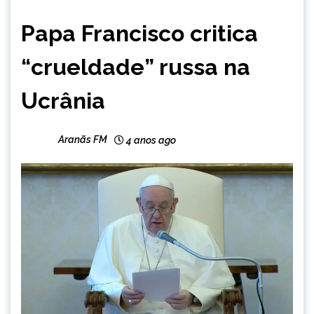
INTERNACIONAL
Papa Francisco critica
NOTÍCIAS
“crueldade” russa na
Ucrânia
Aranãs FM
4 anos ago