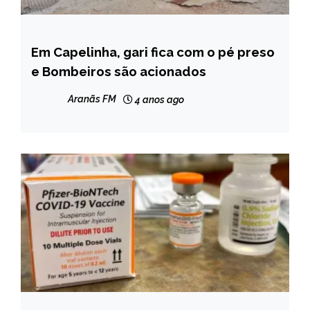
Em Capelinha, gari fica com o pé preso
CAPELINHA
e Bombeiros são acionados
NOTÍCIAS
Aranãs FM
4 anos ago