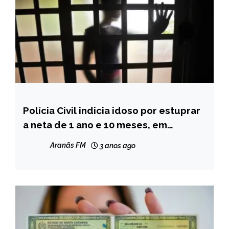
Polícia Civil indicia idoso por estuprar
MINAS
GERAIS
a neta de 1 ano e 10 meses, em
Taiobeiras
NOTÍCIAS
Aranãs FM
3 anos ago