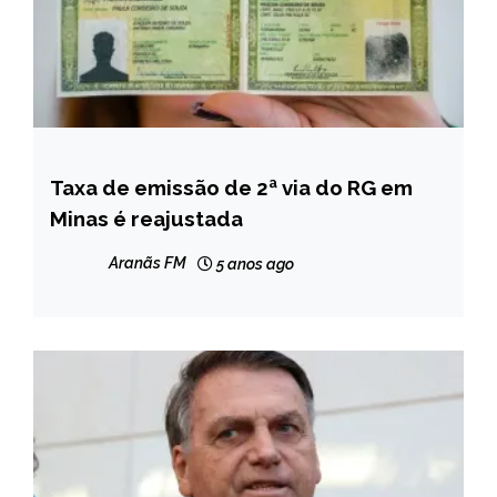
Taxa de emissão de 2ª via do RG em
MINAS
GERAIS
Minas é reajustada
NOTÍCIAS
Aranãs FM
5 anos ago