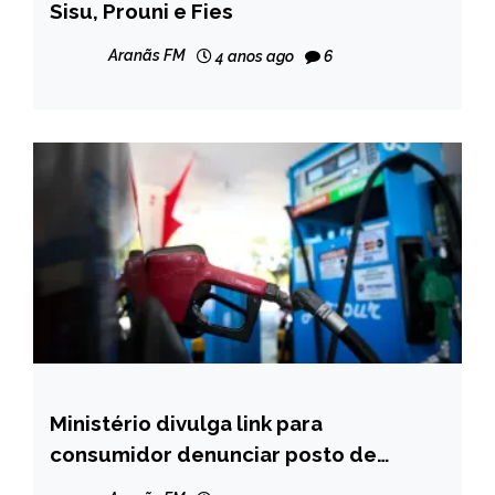
Sisu, Prouni e Fies
NOTÍCIAS
Aranãs FM
4 anos ago
6
Ministério divulga link para
BRASIL
consumidor denunciar posto de
CAPELINHA
combustível