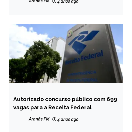
NOTÍCIAS
Aranãs FM
4 anos ago
Autorizado concurso público com 699
BRASIL
vagas para a Receita Federal
NOTÍCIAS
Aranãs FM
4 anos ago