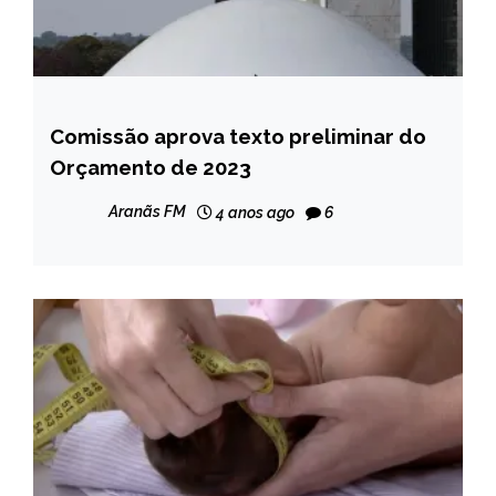
Comissão aprova texto preliminar do
BRASIL
Orçamento de 2023
NOTÍCIAS
Aranãs FM
4 anos ago
6