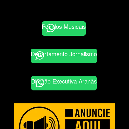
Pedidos Musicais
Departamento Jornalismo
Direção Executiva Aranãs