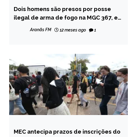
Dois homens são presos por posse
MINAS
GERAIS
ilegal de arma de fogo na MGC 367, em
Diamantina
NOTÍCIAS
Aranãs FM
12 meses ago
1
MEC antecipa prazos de inscrições do
BRASIL