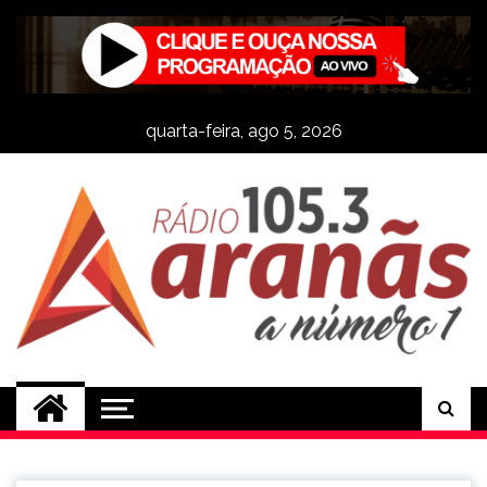
Skip
to
content
quarta-feira, ago 5, 2026
Rádio Aranãs 105.3