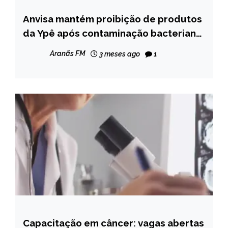
Anvisa mantém proibição de produtos
BRASIL
da Ypê após contaminação bacteriana
NOTÍCIAS
em lotes
Aranãs FM
3 meses ago
1
Capacitação em câncer: vagas abertas
BRASIL