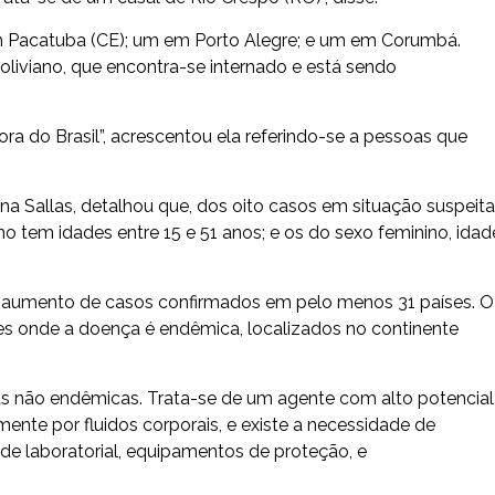
em Pacatuba (CE); um em Porto Alegre; e um em Corumbá.
liviano, que encontra-se internado e está sendo
ora do Brasil”, acrescentou ela referindo-se a pessoas que
ína Sallas, detalhou que, dos oito casos em situação suspeita
o tem idades entre 15 e 51 anos; e os do sexo feminino, idad
te aumento de casos confirmados em pelo menos 31 países. O
es onde a doença é endêmica, localizados no continente
 não endêmicas. Trata-se de um agente com alto potencial
mente por fluidos corporais, e existe a necessidade de
ade laboratorial, equipamentos de proteção, e