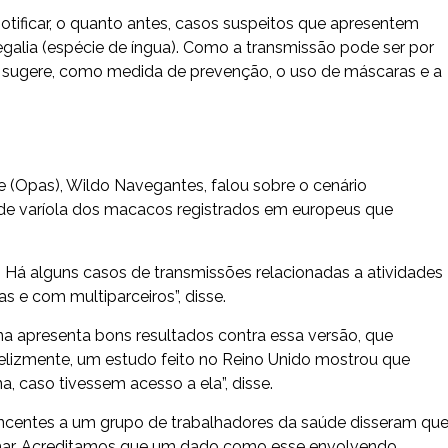
otificar, o quanto antes, casos suspeitos que apresentem
galia (espécie de íngua). Como a transmissão pode ser por
ela sugere, como medida de prevenção, o uso de máscaras e a
(Opas), Wildo Navegantes, falou sobre o cenário
 de varíola dos macacos registrados em europeus que
l. Há alguns casos de transmissões relacionadas a atividades
s e com multiparceiros”, disse.
na apresenta bons resultados contra essa versão, que
elizmente, um estudo feito no Reino Unido mostrou que
 caso tivessem acesso a ela”, disse.
encentes a um grupo de trabalhadores da saúde disseram que
tomar. Acreditamos que um dado como esse envolvendo