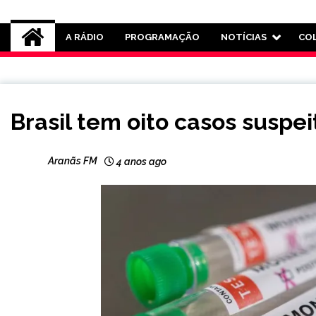
Rádio Aranãs 105.3
A RÁDIO
PROGRAMAÇÃO
NOTÍCIAS
CO
BRASIL
Brasil tem oito casos suspe
NOTÍCIAS
Aranãs FM
4 anos ago