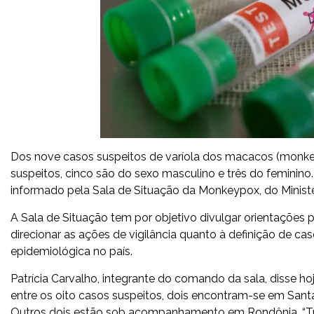
Dos nove casos suspeitos de varíola dos macacos (monkeyp
suspeitos, cinco são do sexo masculino e três do feminin
informado pela Sala de Situação da Monkeypox, do Ministé
A Sala de Situação tem por objetivo divulgar orientações
direcionar as ações de vigilância quanto à definição de cas
epidemiológica no país.
Patrícia Carvalho, integrante do comando da sala, disse ho
entre os oito casos suspeitos, dois encontram-se em Santa
Outros dois estão sob acompanhamento em Rondônia. “Trat