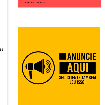
Previsão completa
,
es