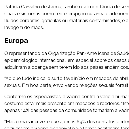
Patrícia Carvalho destacou, também, a importância de se n
sinais e sintomas como febre, erupção cutânea e adenome
fluidos corporais, gotículas ou materiais contaminados, 
lavagem de mãos.
Europa
O representando da Organização Pan-Americana de Saúde 
epidemiológico internacional, em especial sobre os casos
adquiriram a doença sem terem ido aos países endêmicos.
“Ao que tudo indica, o surto teve início em meados de abri
sexuais. Em boa parte, envolvendo relações sexuais fortuita
Conforme os especialistas, a vacina contra a varíola huma
costuma estar mais presente em macacos e roedores. “Inf
apenas 14% das pessoas da comunidade tomariam a vacina,
“Mas o mais incrível é que apenas 69% dos contatos pert
se tivessem a vacina disponível para tomar, aceitariam 