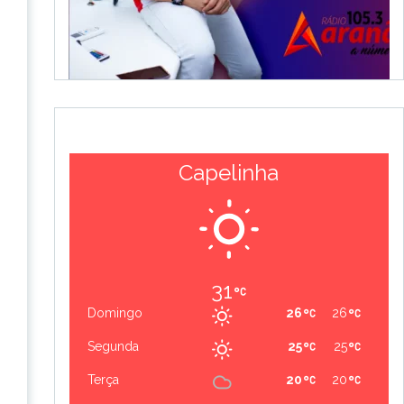
Capelinha
31
Domingo
26
26
Segunda
25
25
Terça
20
20