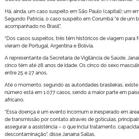
Há, ainda, um caso suspeito em São Paulo (capital); um 
Segundo Patrícia, o caso suspeito em Corumbá “é de um bo
acompanhado no Brasil”.
“Dos casos suspeitos, três têm históricos de viagem para f
vieram de Portugal, Argentina e Bolívia.
A representante da Secretaria de Vigilância de Saúde, Jana
cinco têm até 28 anos de idade. Os cinco do sexo masculin
entre 25 e 27 anos.
Até o momento, segundo as autoridades brasileiras, exis
número está em 1.077 casos, sendo a maior parte em país
africano.
“Essa doença é um evento incomum e inesperado em áreas
de transmissão por contato através de gotículas, principal
assegurar a assistência – o que inclui tratamento, capacid
descontaminação”, disse Janaína Sallas.