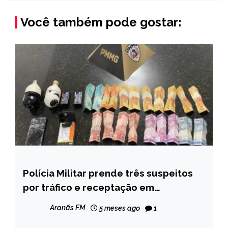
Você também pode gostar:
Polícia Militar prende três suspeitos
MINAS
GERAIS
por tráfico e receptação em
Diamantina e recupera celulares
NOTÍCIAS
Aranãs FM
5 meses ago
1
furtados