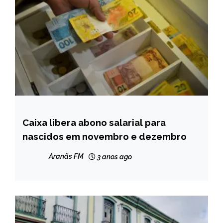
Caixa libera abono salarial para
BRASIL
nascidos em novembro e dezembro
CAPELINHA
MINAS
Aranãs FM
3 anos ago
GERAIS
NOTÍCIAS