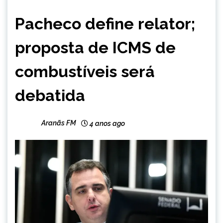
BRASIL
Pacheco define relator;
NOTÍCIAS
proposta de ICMS de
combustíveis será
debatida
Aranãs FM
4 anos ago