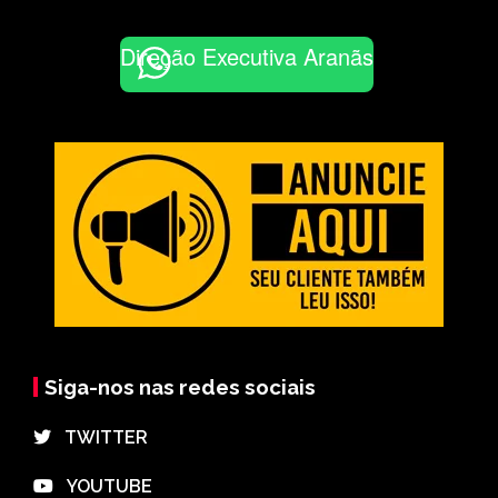
Direção Executiva Aranãs
Siga-nos nas redes sociais
⠀TWITTER
⠀YOUTUBE