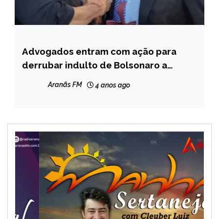
Advogados entram com ação para
BRASIL
derrubar indulto de Bolsonaro a
NOTÍCIAS
Daniel Silveira
Aranãs FM
4 anos ago