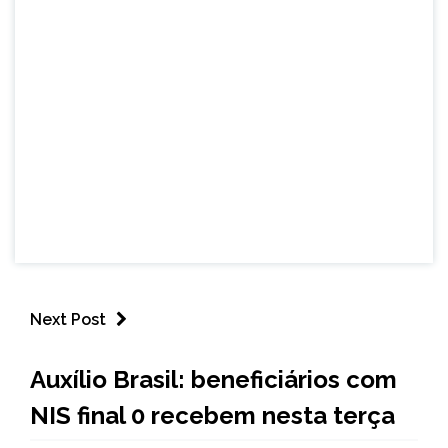
Next Post
BRASIL
Auxílio Brasil: beneficiários com
NOTÍCIAS
NIS final 0 recebem nesta terça