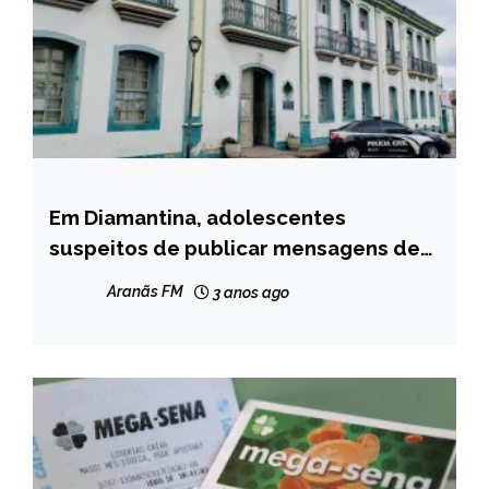
Em Diamantina, adolescentes
MINAS
GERAIS
suspeitos de publicar mensagens de
cunho misógino, racista e sexual são
NOTÍCIAS
Aranãs FM
3 anos ago
identificados