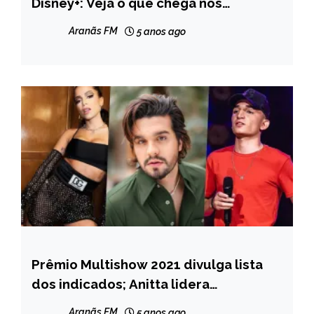
Disney+: Veja o que chega nos
streamings em dezembro
Aranãs FM
5 anos ago
Prêmio Multishow 2021 divulga lista
ENTRETENIMENTO
dos indicados; Anitta lidera
indicações
Aranãs FM
5 anos ago