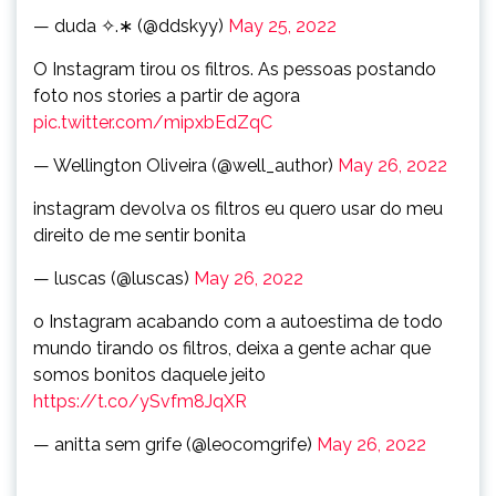
— duda ✧.∗ (@ddskyy)
May 25, 2022
O Instagram tirou os filtros. As pessoas postando
foto nos stories a partir de agora
pic.twitter.com/mipxbEdZqC
— Wellington Oliveira (@well_author)
May 26, 2022
instagram devolva os filtros eu quero usar do meu
direito de me sentir bonita
— luscas (@luscas)
May 26, 2022
o Instagram acabando com a autoestima de todo
mundo tirando os filtros, deixa a gente achar que
somos bonitos daquele jeito
https://t.co/ySvfm8JqXR
— anitta sem grife (@leocomgrife)
May 26, 2022