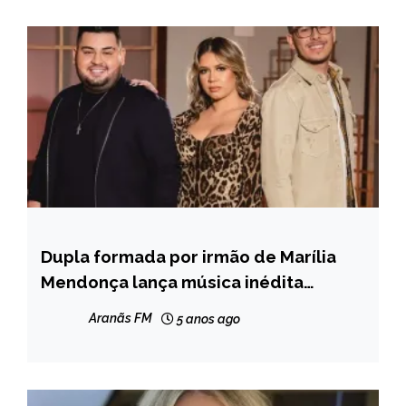
Dupla formada por irmão de Marília
ENTRETENIMENTO
Mendonça lança música inédita
gravada com a participação da
Aranãs FM
5 anos ago
cantora