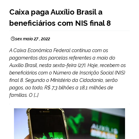
BRASIL
Caixa paga Auxílio Brasil a
NOTÍCIAS
beneficiários com NIS final 8
sex maio 27 , 2022
A Caixa Econômica Federal continua com os
pagamentos das parcelas referentes a maio do
Auxilio Brasil, nesta sexta-feira (27). Hoje, recebem os
beneficiários com o Número de Inscrição Social (NIS)
final 8. Segundo o Ministério da Cidadania, serão
pagos, ao todo, R$ 7,3 bilhões a 18,1 milhões de
famílias. O […]