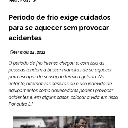
Next Post
BRASIL
Período de frio exige cuidados
CAPELINHA
para se aquecer sem provocar
MINAS
GERAIS
acidentes
NOTÍCIAS
ter maio 24 , 2022
O período de frio intenso chegou e, com isso, as
pessoas tendem a buscar maneiras de se aquecer
para escapar da sensação térmica gelada. No
entanto, alternativas caseiras ou o uso indevido de
equipamentos como aquecedores podem provocar
acidentes e, em alguns casos, colocar a vida em risco.
Por outro […]