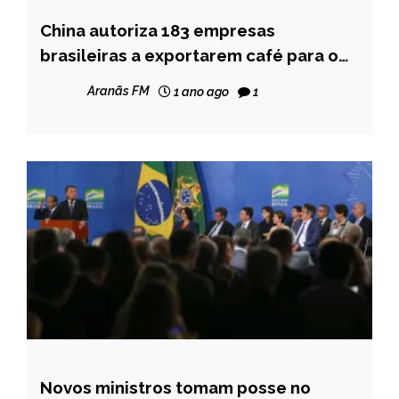
China autoriza 183 empresas
BRASIL
brasileiras a exportarem café para o
NOTÍCIAS
país
Aranãs FM
1 ano ago
1
Novos ministros tomam posse no
BRASIL