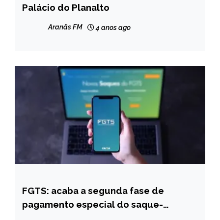
Palácio do Planalto
NOTÍCIAS
Aranãs FM
4 anos ago
FGTS: acaba a segunda fase de
BRASIL
pagamento especial do saque-
NOTÍCIAS
aniversário