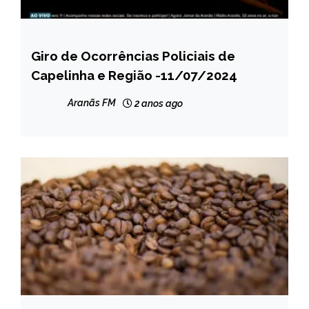
Giro de Ocorrências Policiais de
CAPELINHA
Capelinha e Região -11/07/2024
MINAS
GERAIS
Aranãs FM
2 anos ago
NOTÍCIAS