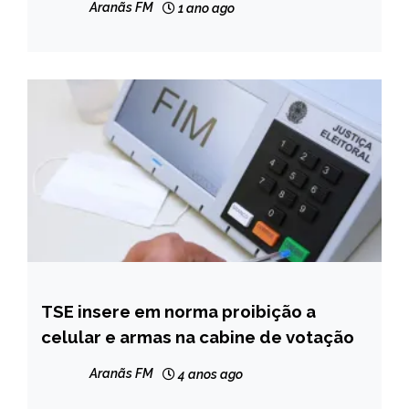
Aranãs FM
1 ano ago
TSE insere em norma proibição a
BRASIL
celular e armas na cabine de votação
NOTÍCIAS
Aranãs FM
4 anos ago