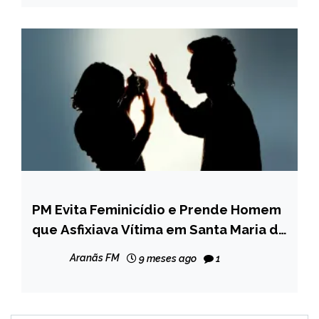
PM Evita Feminicídio e Prende Homem
MINAS
GERAIS
que Asfixiava Vítima em Santa Maria do
Suaçuí
NOTÍCIAS
Aranãs FM
9 meses ago
1