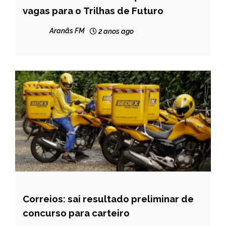
vagas para o Trilhas de Futuro
MINAS
GERAIS
Aranãs FM
2 anos ago
NOTÍCIAS
Correios: sai resultado preliminar de
BRASIL
concurso para carteiro
NOTÍCIAS