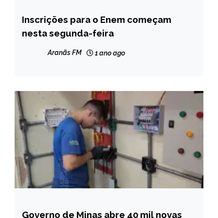
Inscrições para o Enem começam
BRASIL
nesta segunda-feira
NOTÍCIAS
Aranãs FM
1 ano ago
Governo de Minas abre 40 mil novas
CAPELINHA