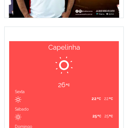
Capelinha
26
Sexta
22
22
Sábado
25
25
Domingo