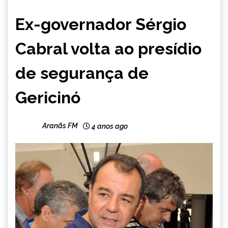
BRASIL
Ex-governador Sérgio
NOTÍCIAS
Cabral volta ao presídio
de segurança de
Gericinó
Aranãs FM
4 anos ago