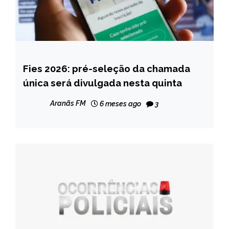
Fies 2026: pré-seleção da chamada
BRASIL
única será divulgada nesta quinta
NOTÍCIAS
Aranãs FM
6 meses ago
3