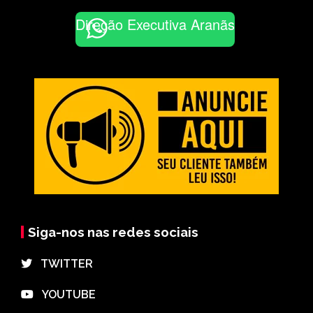
Direção Executiva Aranãs
Siga-nos nas redes sociais
⠀TWITTER
⠀YOUTUBE