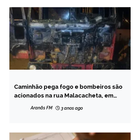
GERAIS
NOTÍCIAS
Caminhão pega fogo e bombeiros são
CAPELINHA
acionados na rua Malacacheta, em
NOTÍCIAS
Capelinha
Aranãs FM
3 anos ago