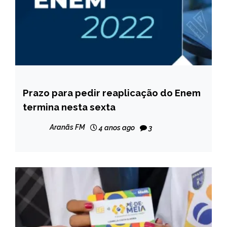
Prazo para pedir reaplicação do Enem
BRASIL
termina nesta sexta
NOTÍCIAS
Aranãs FM
4 anos ago
3