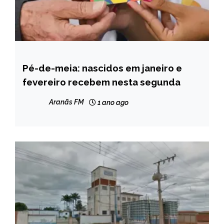
Pé-de-meia: nascidos em janeiro e
BRASIL
fevereiro recebem nesta segunda
NOTÍCIAS
Aranãs FM
1 ano ago