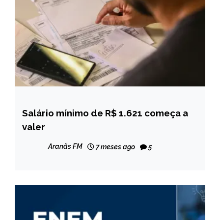
Salário mínimo de R$ 1.621 começa a
BRASIL
valer
NOTÍCIAS
Aranãs FM
7 meses ago
5