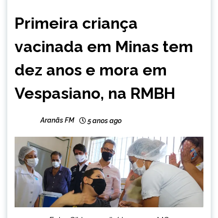
MINAS
Primeira criança
GERAIS
NOTÍCIAS
vacinada em Minas tem
dez anos e mora em
Vespasiano, na RMBH
Aranãs FM
5 anos ago