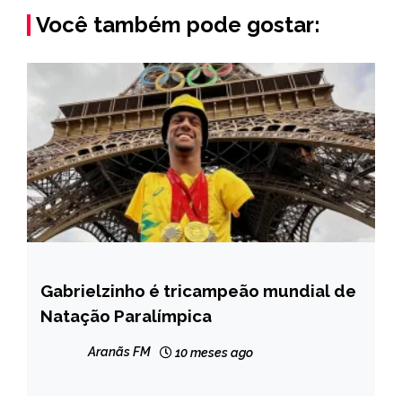
Você também pode gostar:
Gabrielzinho é tricampeão mundial de
BRASIL
Natação Paralímpica
ESPORTES
INTERNACIONAL
Aranãs FM
10 meses ago
MINAS