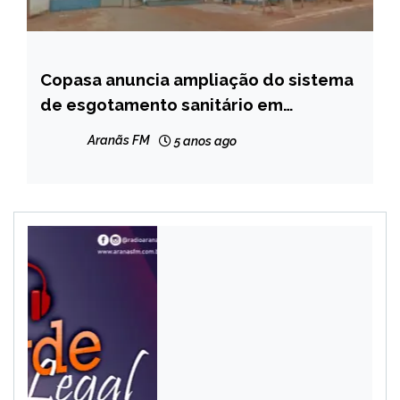
Copasa anuncia ampliação do sistema
CAPELINHA
de esgotamento sanitário em
NOTÍCIAS
Capelinha
Aranãs FM
5 anos ago