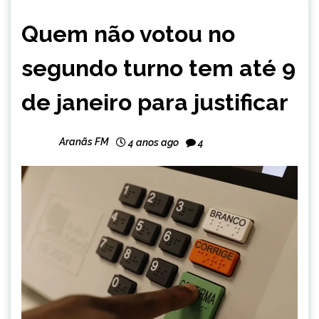
BRASIL
Quem não votou no
CAPELINHA
NOTÍCIAS
segundo turno tem até 9
de janeiro para justificar
Aranãs FM
4 anos ago
4