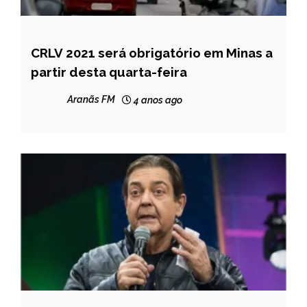
CRLV 2021 será obrigatório em Minas a
MINAS
GERAIS
partir desta quarta-feira
NOTÍCIAS
Aranãs FM
4 anos ago