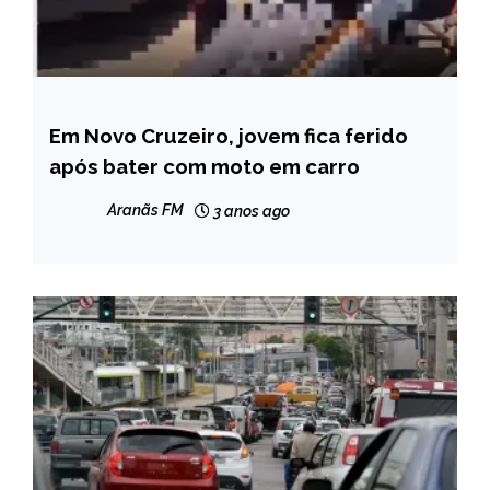
Em Novo Cruzeiro, jovem fica ferido
MINAS
GERAIS
após bater com moto em carro
NOTÍCIAS
Aranãs FM
3 anos ago