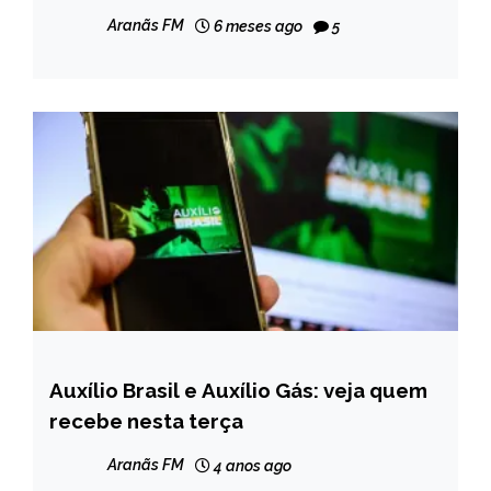
final 1 e 2; isenções para carros
GERAIS
Aranãs FM
6 meses ago
5
antigos são novidade
NOTÍCIAS
Auxílio Brasil e Auxílio Gás: veja quem
BRASIL
recebe nesta terça
NOTÍCIAS
Aranãs FM
4 anos ago