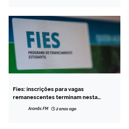
Fies: inscrições para vagas
BRASIL
remanescentes terminam nesta
NOTÍCIAS
segunda
Aranãs FM
2 anos ago