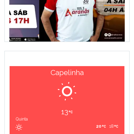
Capelinha
13
Quinta
20
18