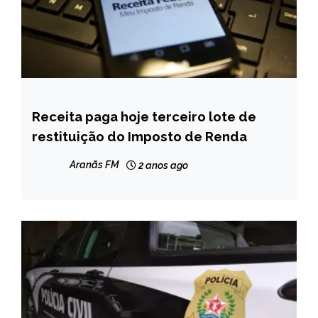
Receita paga hoje terceiro lote de
BRASIL
restituição do Imposto de Renda
NOTÍCIAS
Aranãs FM
2 anos ago