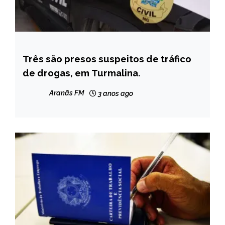
Três são presos suspeitos de tráfico
CAPELINHA
de drogas, em Turmalina.
MINAS
GERAIS
Aranãs FM
3 anos ago
NOTÍCIAS