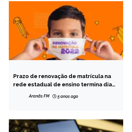
Prazo de renovação de matrícula na
MINAS
GERAIS
rede estadual de ensino termina dia
22 de outubro
NOTÍCIAS
Aranãs FM
5 anos ago