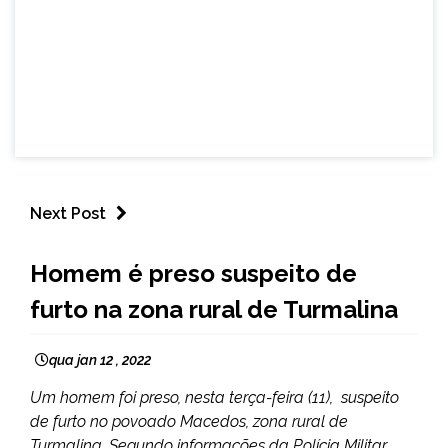
Next Post
CAPELINHA
Homem é preso suspeito de
MINAS
furto na zona rural de Turmalina
GERAIS
NOTÍCIAS
qua jan 12 , 2022
Um homem foi preso, nesta terça-feira (11), suspeito
de furto no povoado Macedos, zona rural de
Turmalina. Segundo informações da Polícia Militar,