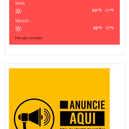
Sexta
22
22
Sábado
25
25
Previsão completa