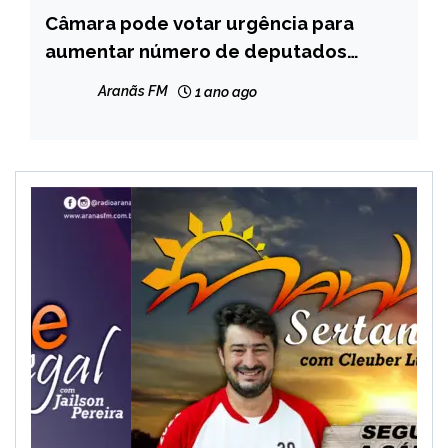
Câmara pode votar urgência para
BRASIL
aumentar número de deputados
NOTÍCIAS
federais
Aranãs FM
1 ano ago