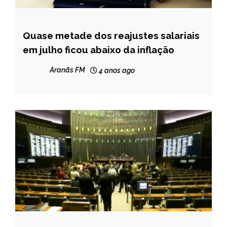
Quase metade dos reajustes salariais
BRASIL
em julho ficou abaixo da inflação
NOTÍCIAS
Aranãs FM
4 anos ago