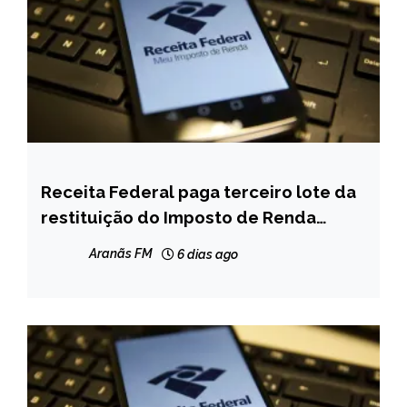
Receita Federal paga terceiro lote da
BRASIL
restituição do Imposto de Renda
NOTÍCIAS
nesta sexta-feira
Aranãs FM
6 dias ago