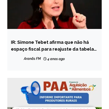
IR: Simone Tebet afirma que não há
BRASIL
espaço fiscal para reajuste da tabela
NOTÍCIAS
em 2023
Aranãs FM
4 anos ago