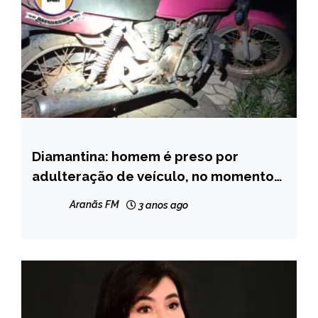
Diamantina: homem é preso por
CAPELINHA
adulteração de veículo, no momento
MINAS
da prisão ele estava embriagado
GERAIS
Aranãs FM
3 anos ago
NOTÍCIAS