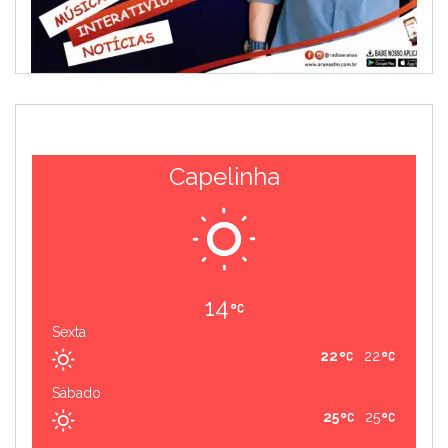
Capelinha
14
Sexta
22
22
Sábado
25
25