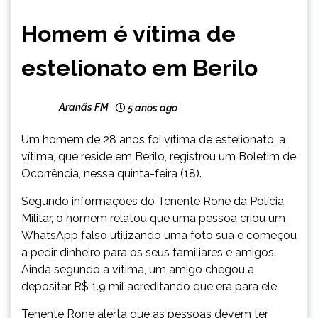
CAPELINHA
Homem é vítima de
MINAS
GERAIS
estelionato em Berilo
NOTÍCIAS
Aranãs FM
5 anos ago
Um homem de 28 anos foi vítima de estelionato, a
vítima, que reside em Berilo, registrou um Boletim de
Ocorrência, nessa quinta-feira (18).
Segundo informações do Tenente Rone da Polícia
Militar, o homem relatou que uma pessoa criou um
WhatsApp falso utilizando uma foto sua e começou
a pedir dinheiro para os seus familiares e amigos.
Ainda segundo a vítima, um amigo chegou a
depositar R$ 1.9 mil acreditando que era para ele.
Tenente Rone alerta que as pessoas devem ter