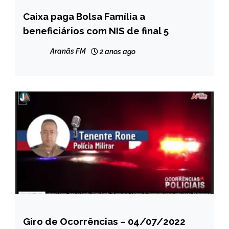
Caixa paga Bolsa Família a
BRASIL
beneficiários com NIS de final 5
NOTÍCIAS
Aranãs FM
2 anos ago
Giro de Ocorrências – 04/07/2022
CAPELINHA