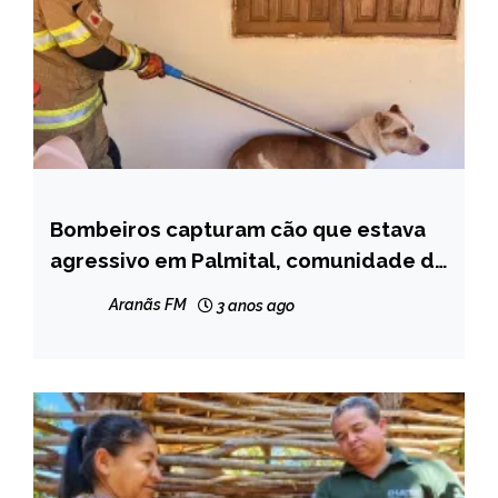
Bombeiros capturam cão que estava
CAPELINHA
agressivo em Palmital, comunidade de
NOTÍCIAS
Capelinha; veja fotos
Aranãs FM
3 anos ago