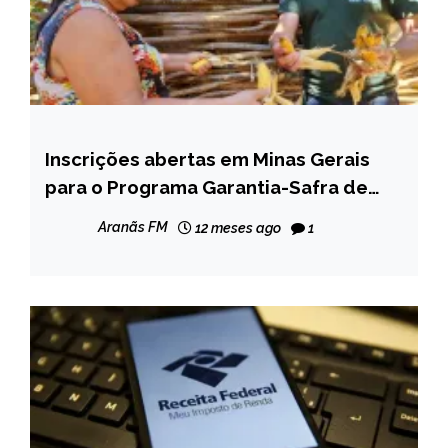
Inscrições abertas em Minas Gerais
CAPELINHA
para o Programa Garantia-Safra de
MINAS
2025/2026
GERAIS
Aranãs FM
12 meses ago
1
NOTÍCIAS