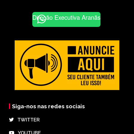
Direção Executiva Aranãs
Siga-nos nas redes sociais
⠀TWITTER
⠀YOUTUBE