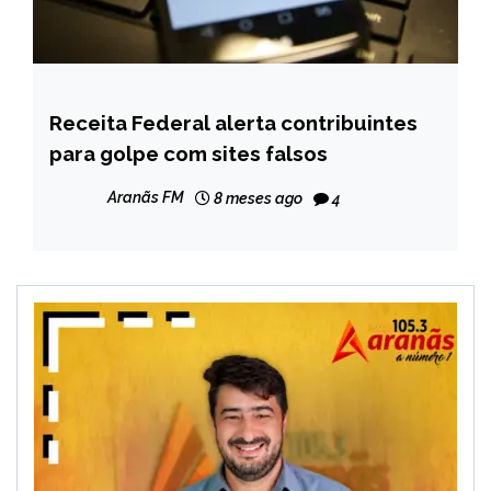
Receita Federal alerta contribuintes
BRASIL
para golpe com sites falsos
NOTÍCIAS
Aranãs FM
8 meses ago
4