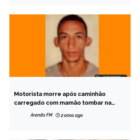
Motorista morre após caminhão
MINAS
GERAIS
carregado com mamão tombar na
MGC-418 em Teófilo Otoni
NOTÍCIAS
Aranãs FM
2 anos ago