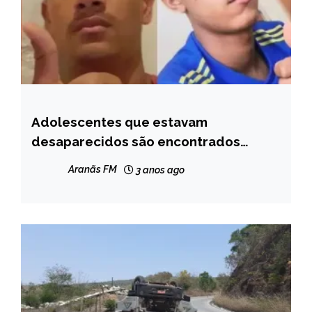
Adolescentes que estavam
MINAS
GERAIS
desaparecidos são encontrados
mortos na zona rural de Carlos Chagas
NOTÍCIAS
Aranãs FM
3 anos ago