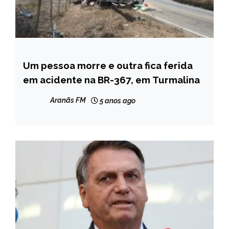
Um pessoa morre e outra fica ferida
MINAS
GERAIS
em acidente na BR-367, em Turmalina
NOTÍCIAS
Aranãs FM
5 anos ago