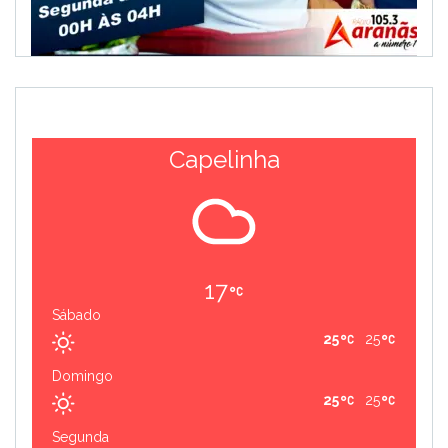
Capelinha
17
Sábado
25
25
Domingo
25
25
Segunda