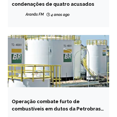
condenações de quatro acusados
Aranãs FM
4 anos ago
Operação combate furto de
BRASIL
combustíveis em dutos da Petrobras
MINAS
em MG, RJ e ES
GERAIS