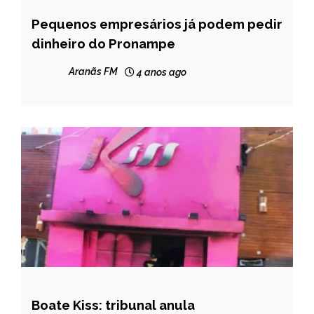
Pequenos empresários já podem pedir
BRASIL
dinheiro do Pronampe
CAPELINHA
NOTÍCIAS
Aranãs FM
4 anos ago
Boate Kiss: tribunal anula
BRASIL