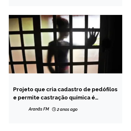
Projeto que cria cadastro de pedófilos
BRASIL
e permite castração química é
NOTÍCIAS
aprovado na Câmara dos Deputados
Aranãs FM
2 anos ago