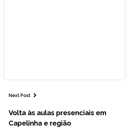
Next Post
CAPELINHA
Volta às aulas presenciais em
MINAS
Capelinha e região
GERAIS
NOTÍCIAS