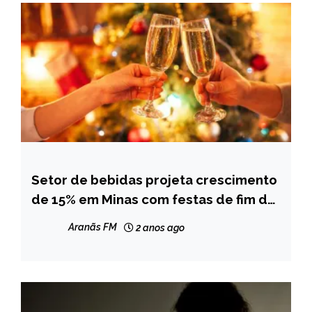
Setor de bebidas projeta crescimento
MINAS
GERAIS
de 15% em Minas com festas de fim de
ano
NOTÍCIAS
Aranãs FM
2 anos ago