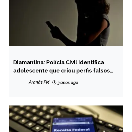
Diamantina: Polícia Civil identifica
CAPELINHA
adolescente que criou perfis falsos
MINAS
com conteúdo de ódio e difamação
GERAIS
Aranãs FM
3 anos ago
NOTÍCIAS