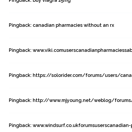
Pingback:
buy viagra 25mg
Pingback:
canadian pharmacies without an rx
Pingback:
www.viki.comuserscanadianpharmaciessa
Pingback:
https://solorider.com/forums/users/can
Pingback:
http://www.mjyoung.net/weblog/forums
Pingback:
www.windsurf.co.ukforumsuserscanadian-