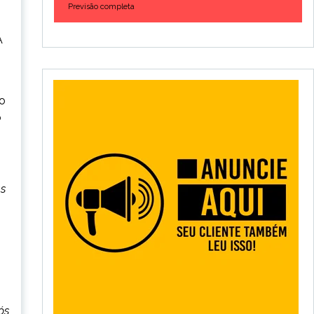
Previsão completa
A
 o
o
as
ós