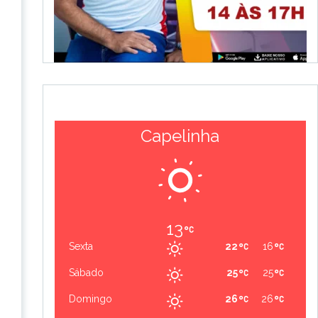
Capelinha
13
Sexta
22
16
Sábado
25
25
Domingo
26
26