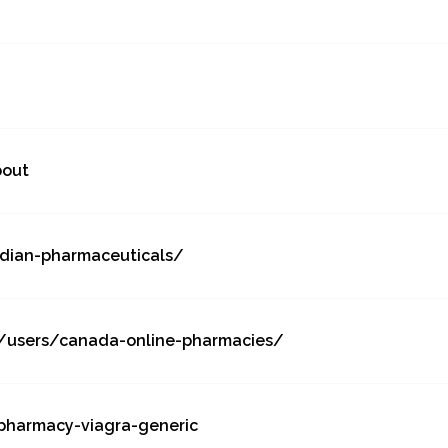
bout
adian-pharmaceuticals/
/users/canada-online-pharmacies/
pharmacy-viagra-generic