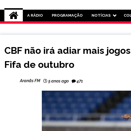
Rádio Aranãs 105.3
A RÁDIO
PROGRAMAÇÃO
NOTÍCIAS
CO
ESPORTES
CBF não irá adiar mais jogos
Fifa de outubro
Aranãs FM
5 anos ago
471