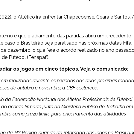
022), o Atlético irá enfrentar Chapecoense, Ceará e Santos. 
interno é que o adiamento das partidas abriu um precedente
 caso o Brasileirão seja paralisado nas próximas datas Fifa,
 de dezembro, o que fere o acordo realizado no ano passad
 de Futebol (Fenapaf).
 adiar os jogos em cinco tópicos. Veja o comunicado:
serem realizadas durante os períodos das duas próximas rodad
eses de outubro e novembro, a CBF esclarece:
ício da Federação Nacional dos Atletas Profissionais de Futebol
o acordo firmado junto ao Ministério Público do Trabalho em
embro como prazo limite para encerramento das atividades
lho da 15ª Região, quando da retomada dos jogos no Brasil ap