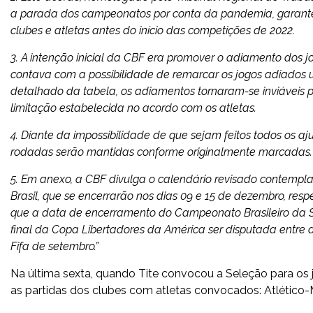
a parada dos campeonatos por conta da pandemia, garante
clubes e atletas antes do início das competições de 2022.
3. A intenção inicial da CBF era promover o adiamento dos j
contava com a possibilidade de remarcar os jogos adiados 
detalhado da tabela, os adiamentos tornaram-se inviáveis po
limitação estabelecida no acordo com os atletas.
4. Diante da impossibilidade de que sejam feitos todos os a
rodadas serão mantidas conforme originalmente marcadas.
5. Em anexo, a CBF divulga o calendário revisado contempl
Brasil, que se encerrarão nos dias 09 e 15 de dezembro, resp
que a data de encerramento do Campeonato Brasileiro da Sé
final da Copa Libertadores da América ser disputada entre 
Fifa de setembro.”
Na última sexta, quando Tite convocou a Seleção para os j
as partidas dos clubes com atletas convocados: Atlético-