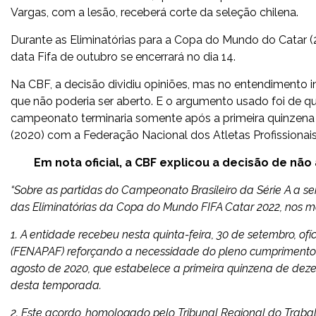
Vargas, com a lesão, receberá corte da seleção chilena.
Durante as Eliminatórias para a Copa do Mundo do Catar (2
data Fifa de outubro se encerrará no dia 14.
Na CBF, a decisão dividiu opiniões, mas no entendimento 
que não poderia ser aberto. E o argumento usado foi de que
campeonato terminaria somente após a primeira quinzena
(2020) com a Federação Nacional dos Atletas Profissionais
Em nota oficial, a CBF explicou a decisão de não
“Sobre as partidas do Campeonato Brasileiro da Série A a 
das Eliminatórias da Copa do Mundo FIFA Catar 2022, nos m
1. A entidade recebeu nesta quinta-feira, 30 de setembro, of
(FENAPAF) reforçando a necessidade do pleno cumprimento d
agosto de 2020, que estabelece a primeira quinzena de dez
desta temporada.
2. Este acordo, homologado pelo Tribunal Regional do Traba