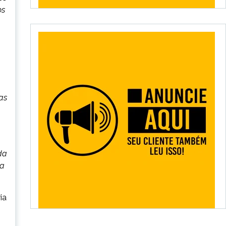
os
as
da
ta
ia