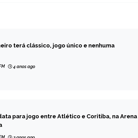
neiro terá clássico, jogo único e nenhuma
 FM
4 anos ago
data para jogo entre Atlético e Coritiba, na Arena
a
 FM
3 anos ago