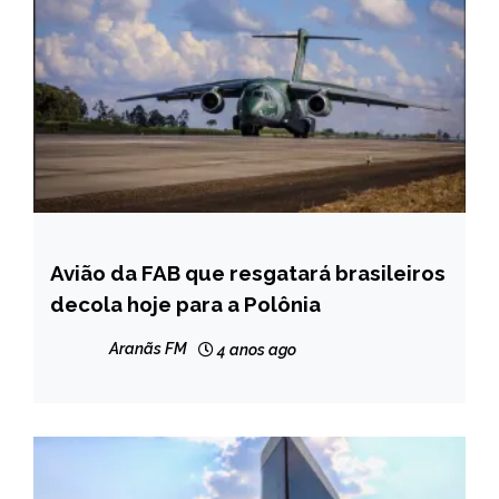
Avião da FAB que resgatará brasileiros
BRASIL
decola hoje para a Polônia
NOTÍCIAS
Aranãs FM
4 anos ago