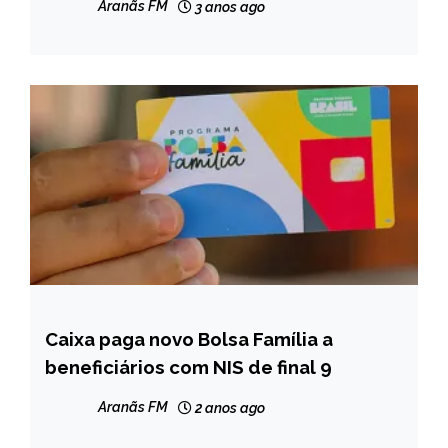
MINAS
Aranãs FM
3 anos ago
GERAIS
NOTÍCIAS
Caixa paga novo Bolsa Família a
BRASIL
beneficiários com NIS de final 9
NOTÍCIAS
Aranãs FM
2 anos ago