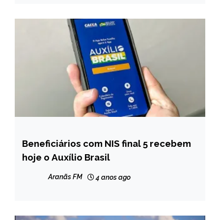
Beneficiários com NIS final 5 recebem
BRASIL
hoje o Auxílio Brasil
CAPELINHA
NOTÍCIAS
Aranãs FM
4 anos ago