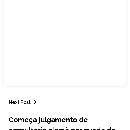
Next Post
MINAS
Começa julgamento de
GERAIS
NOTÍCIAS