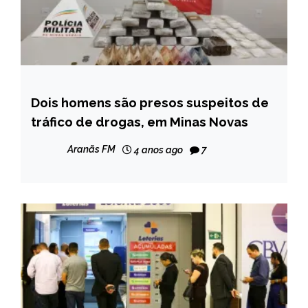
Dois homens são presos suspeitos de
CAPELINHA
tráfico de drogas, em Minas Novas
NOTÍCIAS
Aranãs FM
4 anos ago
7