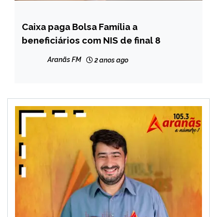
Caixa paga Bolsa Família a
BRASIL
beneficiários com NIS de final 8
NOTÍCIAS
Aranãs FM
2 anos ago