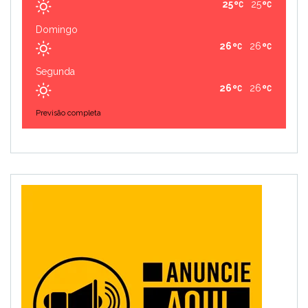
25
25
Domingo
26
26
Segunda
26
26
Previsão completa