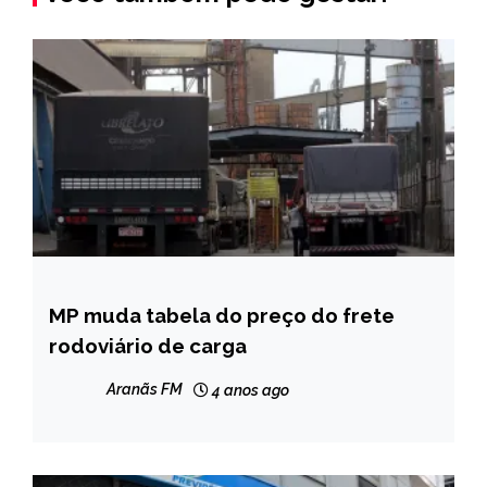
MP muda tabela do preço do frete
BRASIL
rodoviário de carga
NOTÍCIAS
Aranãs FM
4 anos ago