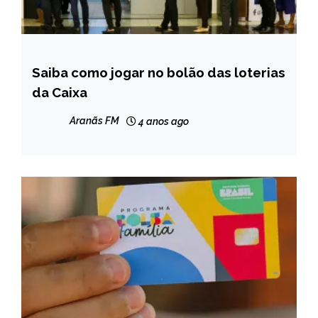
Saiba como jogar no bolão das loterias
BRASIL
da Caixa
NOTÍCIAS
Aranãs FM
4 anos ago