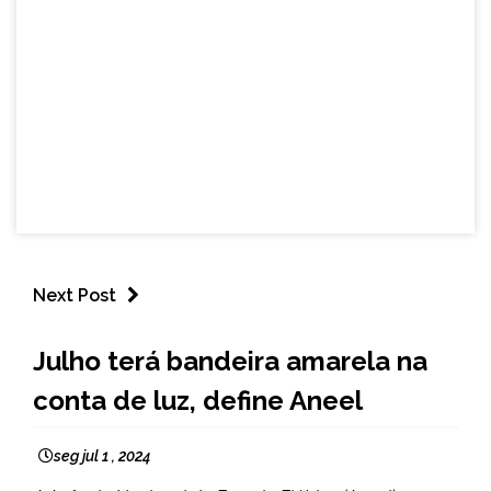
Next Post
BRASIL
Julho terá bandeira amarela na
NOTÍCIAS
conta de luz, define Aneel
seg jul 1 , 2024