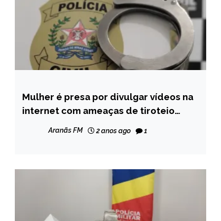
Mulher é presa por divulgar vídeos na
MINAS
GERAIS
internet com ameaças de tiroteio
durante eleições em Araçuai
NOTÍCIAS
Aranãs FM
2 anos ago
1