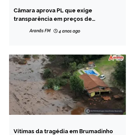
Câmara aprova PL que exige
BRASIL
transparência em preços de
NOTÍCIAS
combustíveis
Aranãs FM
4 anos ago
Vítimas da tragédia em Brumadinho
BRASIL