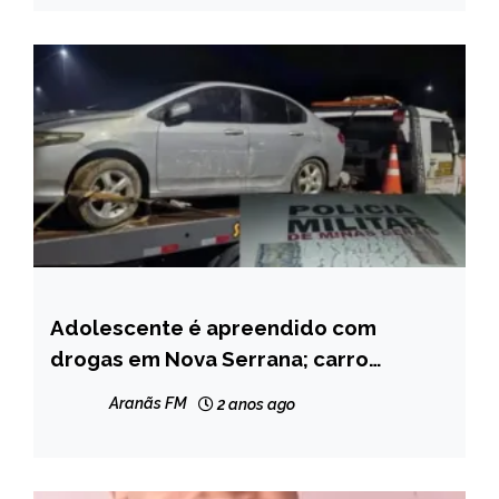
Adolescente é apreendido com
MINAS
GERAIS
drogas em Nova Serrana; carro
furtado foi recuperado
NOTÍCIAS
Aranãs FM
2 anos ago