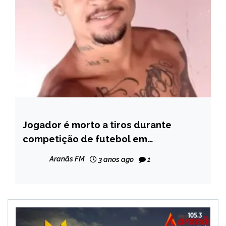
Jogador é morto a tiros durante
MINAS
GERAIS
competição de futebol em
Franciscópolis
NOTÍCIAS
Aranãs FM
3 anos ago
1