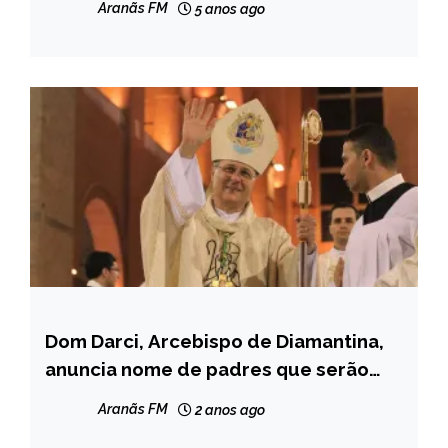
Aranãs FM
5 anos ago
Dom Darci, Arcebispo de Diamantina,
CAPELINHA
anuncia nome de padres que serão
MINAS
transferidos
GERAIS
Aranãs FM
2 anos ago
NOTÍCIAS