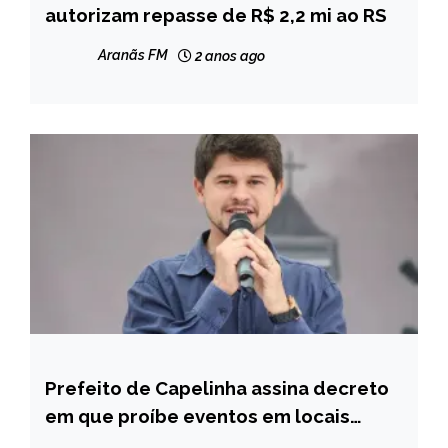
autorizam repasse de R$ 2,2 mi ao RS
MINAS
GERAIS
Aranãs FM
2 anos ago
NOTÍCIAS
Prefeito de Capelinha assina decreto
CAPELINHA
em que proíbe eventos em locais
NOTÍCIAS
abertos