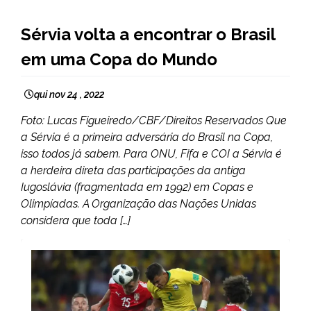
ESPORTES
Sérvia volta a encontrar o Brasil
NOTÍCIAS
em uma Copa do Mundo
qui nov 24 , 2022
Foto: Lucas Figueiredo/CBF/Direitos Reservados Que
a Sérvia é a primeira adversária do Brasil na Copa,
isso todos já sabem. Para ONU, Fifa e COI a Sérvia é
a herdeira direta das participações da antiga
Iugoslávia (fragmentada em 1992) em Copas e
Olimpíadas. A Organização das Nações Unidas
considera que toda […]