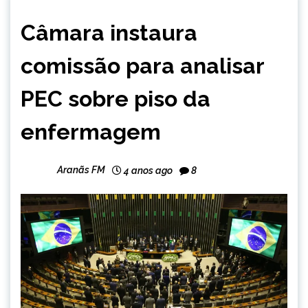
BRASIL
Câmara instaura
NOTÍCIAS
comissão para analisar
PEC sobre piso da
enfermagem
Aranãs FM
4 anos ago
8