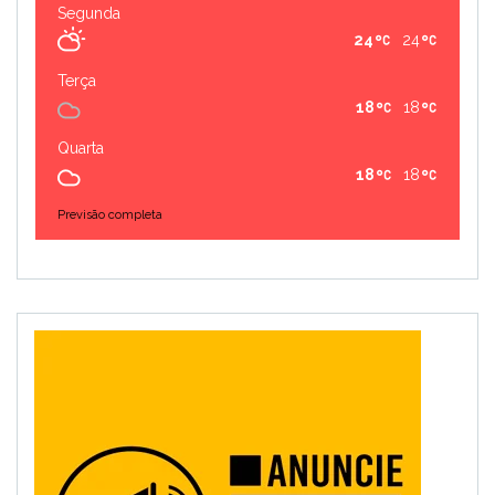
Segunda
24
24
Terça
18
18
Quarta
18
18
Previsão completa