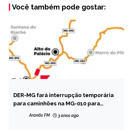
Você também pode gostar:
DER-MG fará interrupção temporária
MINAS
GERAIS
para caminhões na MG-010 para
serviços de manutenção
NOTÍCIAS
Aranãs FM
3 anos ago