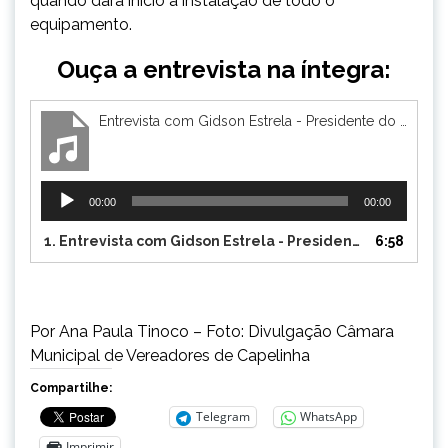
quando dará início à instalação de todo o
equipamento.
Ouça a entrevista na íntegra:
Entrevista com Gidson Estrela - Presidente do Conselho de Segurança Pública de Capelinha
Tocador
00:00
00:00
de
áudio
1.
Entrevista com Gidson Estrela - Presidente do Conselho de Segurança Pública de Capelinha
6:58
Por Ana Paula Tinoco – Foto: Divulgação Câmara
Municipal de Vereadores de Capelinha
Compartilhe:
Telegram
WhatsApp
Imprimir