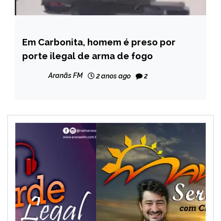
Em Carbonita, homem é preso por
CAPELINHA
porte ilegal de arma de fogo
MINAS
GERAIS
Aranãs FM
2 anos ago
2
NOTÍCIAS