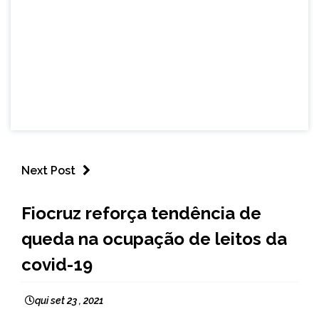
Next Post
BRASIL
Fiocruz reforça tendência de
NOTÍCIAS
queda na ocupação de leitos da
covid-19
qui set 23 , 2021