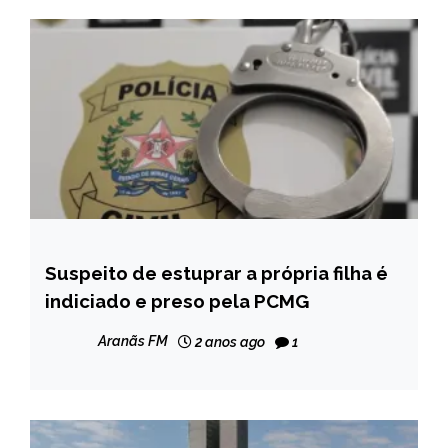
Suspeito de estuprar a própria filha é
MINAS
GERAIS
indiciado e preso pela PCMG
NOTÍCIAS
Aranãs FM
2 anos ago
1