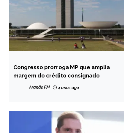
Congresso prorroga MP que amplia
BRASIL
margem do crédito consignado
NOTÍCIAS
Aranãs FM
4 anos ago