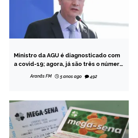
Ministro da AGU é diagnosticado com
BRASIL
a covid-19; agora, já são três o número
NOTÍCIAS
de ministros contaminados pela
Aranãs FM
5 anos ago
492
doença