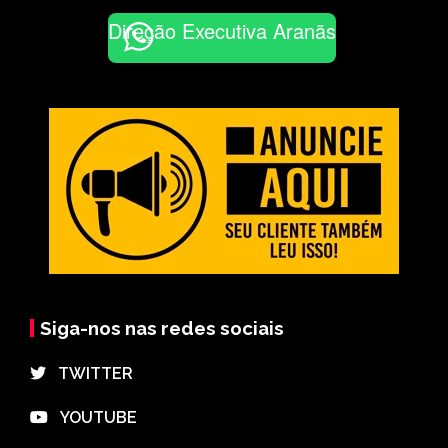
Direção Executiva Aranãs
Siga-nos nas redes sociais
⠀TWITTER
⠀YOUTUBE