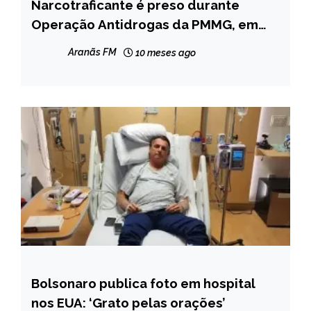
Narcotraficante é preso durante
MINAS
GERAIS
Operação Antidrogas da PMMG, em
Datas
NOTÍCIAS
Aranãs FM
10 meses ago
Bolsonaro publica foto em hospital
BRASIL
nos EUA: ‘Grato pelas orações’
INTERNACIONAL