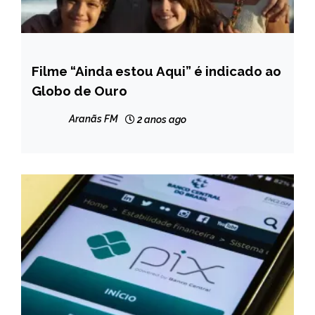
Filme “Ainda estou Aqui” é indicado ao
ENTRETENIMENTO
Globo de Ouro
NOTÍCIAS
Aranãs FM
2 anos ago