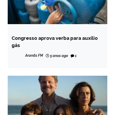
Congresso aprova verba para auxílio
BRASIL
gás
NOTÍCIAS
Aranãs FM
5 anos ago
1