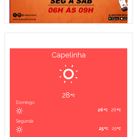
Capelinha
28
Domingo
26
26
Segunda
25
25