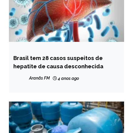
Brasil tem 28 casos suspeitos de
BRASIL
hepatite de causa desconhecida
MINAS
GERAIS
Aranãs FM
4 anos ago
NOTÍCIAS